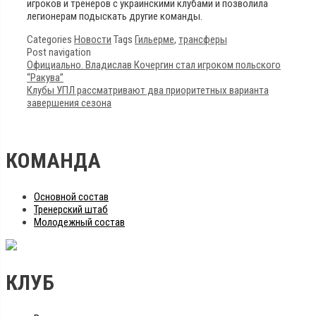
игроков и тренеров с украинскими клубами и позволила
легионерам подыскать другие команды.
Categories
Новости
Tags
Гильерме
,
трансферы
Post navigation
Официально. Владислав Кочергин стал игроком польского
“Ракува”
Клубы УПЛ рассматривают два приоритетных варианта
завершения сезона
КОМАНДА
Основной состав
Тренерский штаб
Молодежный состав
КЛУБ