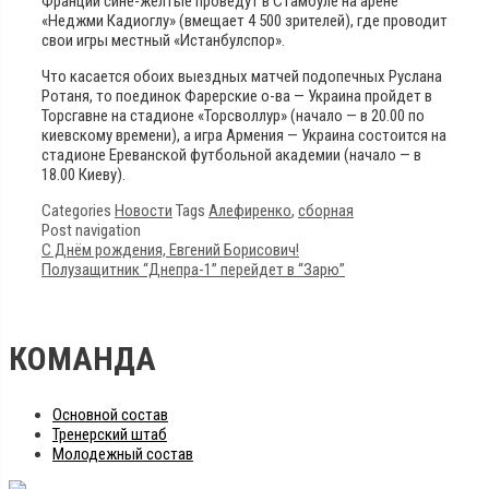
Франции сине-желтые проведут в Стамбуле на арене
«Неджми Кадиоглу» (вмещает 4 500 зрителей), где проводит
свои игры местный «Истанбулспор».
Что касается обоих выездных матчей подопечных Руслана
Ротаня, то поединок Фарерские о-ва — Украина пройдет в
Торсгавне на стадионе «Торсволлур» (начало — в 20.00 по
киевскому времени), а игра Армения — Украина состоится на
стадионе Ереванской футбольной академии (начало — в
18.00 Киеву).
Categories
Новости
Tags
Алефиренко
,
сборная
Post navigation
С Днём рождения, Евгений Борисович!
Полузащитник “Днепра-1” перейдет в “Зарю”
КОМАНДА
Основной состав
Тренерский штаб
Молодежный состав