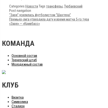
Categories
Новости
Tags
трансферы
,
Турбаевский
Post navigation
“Заря” усилилась футболистом “Шахтера”
Премьер-лига утвердила дату и время матча 5-го тура
«Заря» — «Кривбасс»
КОМАНДА
Основной состав
Тренерский штаб
Молодежный состав
КЛУБ
Визитка
Символика
Стадион