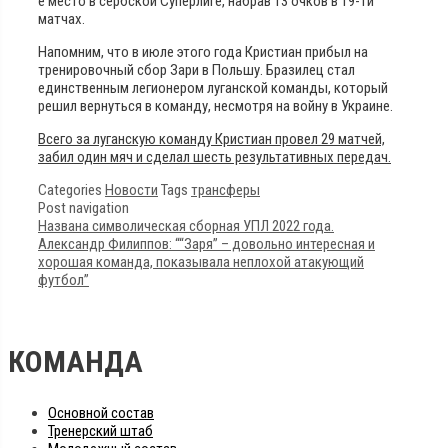
е место в сербской Суперлиге, набрав 13 очков в 19-ти
матчах.
Напомним, что в июле этого года Кристиан прибыл на
тренировочный сбор Зари в Польшу. Бразилец стал
единственным легионером луганской команды, который
решил вернуться в команду, несмотря на войну в Украине.
Всего за луганскую команду Кристиан провел 29 матчей,
забил один мяч и сделал шесть результативных передач.
Categories
Новости
Tags
трансферы
Post navigation
Названа символическая сборная УПЛ 2022 года.
Александр Филиппов: ““Заря” – довольно интересная и
хорошая команда, показывала неплохой атакующий
футбол”
КОМАНДА
Основной состав
Тренерский штаб