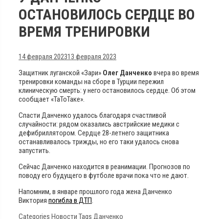
ОСТАНОВИЛОСЬ СЕРДЦЕ ВО
ВРЕМЯ ТРЕНИРОВКИ
14 февраля 2023
13 февраля 2023
Защитник луганской «Зари»
Олег Данченко
вчера во время
тренировки команды на сборе в Турции пережил
клиническую смерть: у него остановилось сердце. Об этом
сообщает «ТаТоТаке».
Спасти Данченко удалось благодаря счастливой
случайности: рядом оказались австрийские медики с
дефибриллятором. Сердце 28-летнего защитника
останавливалось трижды, но его таки удалось снова
запустить.
Сейчас Данченко находится в реанимации. Прогнозов по
поводу его будущего в футболе врачи пока что не дают.
Напомним, в январе прошлого года жена Данченко
Виктория
погибла в ДТП
.
Categories
Новости
Tags
Данченко