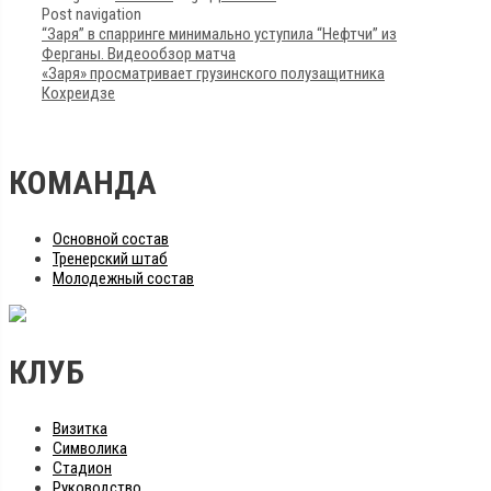
Post navigation
“Заря” в спарринге минимально уступила “Нефтчи” из
Ферганы. Видеообзор матча
«Заря» просматривает грузинского полузащитника
Кохреидзе
КОМАНДА
Основной состав
Тренерский штаб
Молодежный состав
КЛУБ
Визитка
Символика
Стадион
Руководство