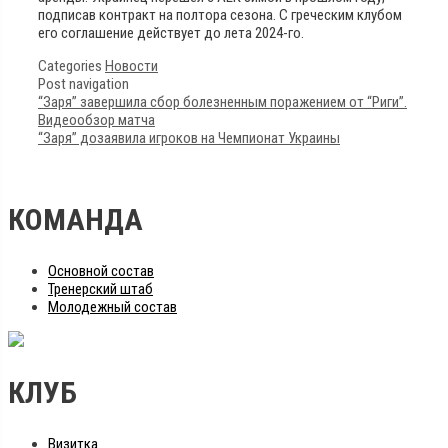
подписав контракт на полтора сезона. С греческим клубом
его соглашение действует до лета 2024-го.
Categories
Новости
Post navigation
“Заря” завершила сбор болезненным поражением от “Риги”.
Видеообзор матча
“Заря” дозаявила игроков на Чемпионат Украины
КОМАНДА
Основной состав
Тренерский штаб
Молодежный состав
КЛУБ
Визитка