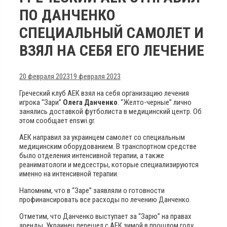
ПО ДАНЧЕНКО
СПЕЦИАЛЬНЫЙ САМОЛЕТ И
ВЗЯЛ НА СЕБЯ ЕГО ЛЕЧЕНИЕ
20 февраля 2023
19 февраля 2023
Греческий клуб АЕК взял на себя организацию лечения
игрока “Зари”
Олега Данченко
. “Желто-черные” лично
занялись доставкой футболиста в медицинский центр. Об
этом сообщает enswi.gr.
АЕК направил за украинцем самолет со специальным
медицинским оборудованием. В транспортном средстве
было отделения интенсивной терапии, а также
реаниматологи и медсестры, которые специализируются
именно на интенсивной терапии.
Напомним, что в “Заре” заявляли о готовности
профинансировать все расходы по лечению Данченко.
Отметим, что Данченко выступает за “Зарю” на правах
аренды. Украинец перешел с АЕК зимой в прошлом году,