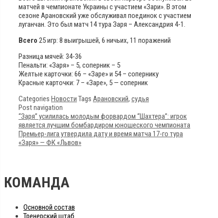
матчей в чемпионате Украины с участием «Зари». В этом
сезоне Арановский уже обслуживал поединок с участием
луганчан. Это был матч 14 тура Заря – Александрия 4-1.
Всего
25 игр: 8 выигрышей, 6 ничьих, 11 поражений
Разница мячей: 34-36
Пенальти: «Заря» – 5, соперник – 5
Желтые карточки: 66 – «Заре» и 54 – сопернику
Красные карточки: 7 – «Заре», 5 — соперник
Categories
Новости
Tags
Арановский
,
судья
Post navigation
“Заря” усилилась молодым форвардом “Шахтера”: игрок
является лучшим бомбардиром юношеского чемпионата
Премьер-лига утвердила дату и время матча 17-го тура
«Заря» — ФК «Львов»
КОМАНДА
Основной состав
Тренерский штаб