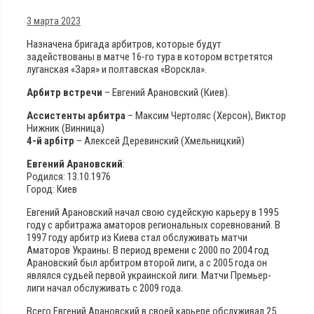
3 марта 2023
Назначена бригада арбитров, которые будут
задействованы в матче 16-го тура в котором встретятся
луганская «Заря» и полтавская «Ворскла».
Арбитр встречи
– Евгений Арановский (Киев).
Ассистенты арбитра
– Максим Чертоляс (Херсон), Виктор
Нижник (Винница)
4-й арбітр
– Алексей Деревинский (Хмельницкий)
Евгений Арановский
:
Родился: 13.10.1976
Город: Киев
Евгений Арановский начал свою судейскую карьеру в 1995
году с арбитража аматоров региональных соревнований. В
1997 году арбитр из Киева стал обслуживать матчи
Аматоров Украины. В период времени с 2000 по 2004 год
Арановский был арбитром второй лиги, а с 2005 года он
являлся судьей первой украинской лиги. Матчи Премьер-
лиги начал обслуживать с 2009 года.
Всего Евгений Арановский в своей карьере обслуживал 25