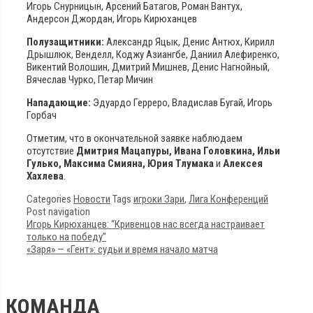
Игорь Снурницын, Арсений Батагов, Роман Вантух,
Андерсон Джордан, Игорь Кирюханцев
Полузащитники:
Александр Яцык, Денис Антюх, Кирилл
Дрышлюк, Венделл, Коджу Азиангбе, Даниил Алефиренко,
Викентий Волошин, Дмитрий Мишнев, Денис Нагнойный,
Вячеслав Чурко, Петар Мичин
Нападающие:
Эдуардо Герреро, Владислав Бугай, Игорь
Горбач
Отметим, что в окончательной заявке наблюдаем
отсутствие
Дмитрия Мацапуры, Ивана Головкина, Ильи
Гулько, Максима Смияна, Юрия Тлумака
и
Алексея
Хахлева
.
Categories
Новости
Tags
игроки Зари
,
Лига Конференций
Post navigation
Игорь Кирюханцев: “Кривенцов нас всегда настраивает
только на победу”
«Заря» — «Гент»: судьи и время начало матча
КОМАНДА