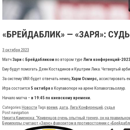
«БРЕЙДАБЛИК» — «ЗАРЯ»: СУД
3 октября 2023
Матч
Зари
с
Брейдабликом
во втором туре
Лиги конференций-2023
Ему будут помогать Деян Костадинов и Куштрим Лика. Четвертый арби
За систему VAR будет отвечать немец
Харм Осмерс,
ассистировать е
Игра состоится
5 октября
в Коупавогюре на арене Копавогсвьоллур.
Начало матча –
в 19:45 по киевскому времени.
Categories
Новости
Tags
время
,
дата
,
Лига Конференций
,
судья
Post navigation
Никита Каменюка: “Кривенцов очень опытный тренер, он на правильном
Букмекеры считают «Зарю» фаворитом в противостоянии с «Брейдаб