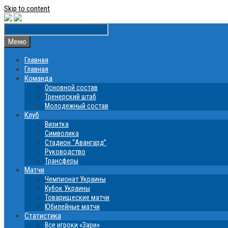
Skip to content
Меню
Главная
Главная
Команда
Основной состав
Тренерский штаб
Молодежный состав
Клуб
Визитка
Символика
Стадион “Авангард”
Руководство
Трансферы
Матчи
Чемпионат Украины
Кубок Украины
Товарищеские матчи
Юбилейные матчи
Статистика
Все игроки «Зари»