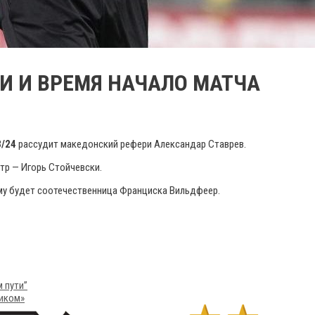
ЬИ И ВРЕМЯ НАЧАЛО МАТЧА
/24
рассудит македонский рефери Александар Ставрев.
тр — Игорь Стойчевски.
му будет соотечественница Франциска Вильдфеер.
 пути”
ликом»