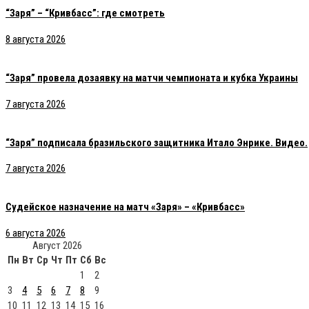
“Заря” – “Кривбасс”: где смотреть
8 августа 2026
“Заря” провела дозаявку на матчи чемпионата и кубка Украины
7 августа 2026
“Заря” подписала бразильского защитника Итало Энрике. Видео.
7 августа 2026
Судейское назначение на матч «Заря» – «Кривбасс»
6 августа 2026
Август 2026
Пн
Вт
Ср
Чт
Пт
Сб
Вс
1
2
3
4
5
6
7
8
9
10
11
12
13
14
15
16