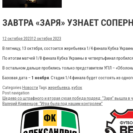
ЗАВТРА «ЗАРЯ» УЗНАЕТ СОПЕР
12 октября 2023
12 октября 2023
В пятницу, 13 октября, состоится жеребьевка 1/4 финала Кубка Украины
По итогам матчей 1/8 финала Кубка Украины в четвертьфинал пробился
В остальном дальше пробились только представители УПЛ – «Оболонь»
Базовая дата –
1 ноября
. Стадия 1/4 финала будет состоять из одног
Categories
Новости
Tags
жеребьевка
,
кубок
Post navigation
Шедевр со штрафного и вторая сухая победа подряд: “Заря” вышла в 
Валерий Кривенцов: “Игра была под нашим контролем”