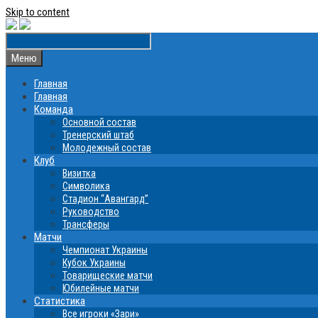
Skip to content
Меню
Главная
Главная
Команда
Основной состав
Тренерский штаб
Молодежный состав
Клуб
Визитка
Символика
Стадион “Авангард”
Руководство
Трансферы
Матчи
Чемпионат Украины
Кубок Украины
Товарищеские матчи
Юбилейные матчи
Статистика
Все игроки «Зари»