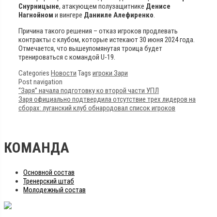
Снурницыне
, атакующем полузащитнике
Денисе
Нагнойном
и вингере
Данииле Алефиренко
.
Причина такого решения – отказ игроков продлевать
контракты с клубом, которые истекают 30 июня 2024 года.
Отмечается, что вышеупомянутая троица будет
тренироваться с командой U-19.
Categories
Новости
Tags
игроки Зари
Post navigation
“Заря” начала подготовку ко второй части УПЛ
Заря официально подтвердила отсутствие трех лидеров на
сборах: луганский клуб обнародовал список игроков
КОМАНДА
Основной состав
Тренерский штаб
Молодежный состав