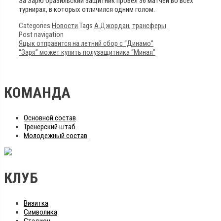
За Зарю бразильский защитник провел 36 матчей во всех
турнирах, в которых отличился одним голом.
Categories
Новости
Tags
А.Джордан
,
трансферы
Post navigation
Яцык отправится на летний сбор с “Динамо”
“Заря” может купить полузащитника “Миная”
КОМАНДА
Основной состав
Тренерский штаб
Молодежный состав
КЛУБ
Визитка
Символика