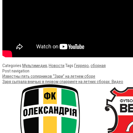
Categories
Мультимедия
,
Новости
Tags
Герреро
,
сборная
Post navigation
Известны пять соперников “Зари” на летнем сборе
Заря сыграла вничью в первом спарринге на летних сборах. Видео