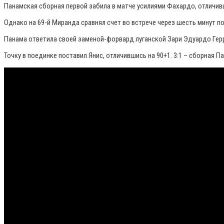
Панамская сборная первой забила в матче усилиями Фахардо, отличивш
Однако на 69-й Миранда сравнял счет во встрече через шесть минут пос
Панама ответила своей заменой-форвард луганской Зари Эдуардо Герр
Точку в поединке поставил Янис, отличившись на 90+1. 3:1 – сборная 