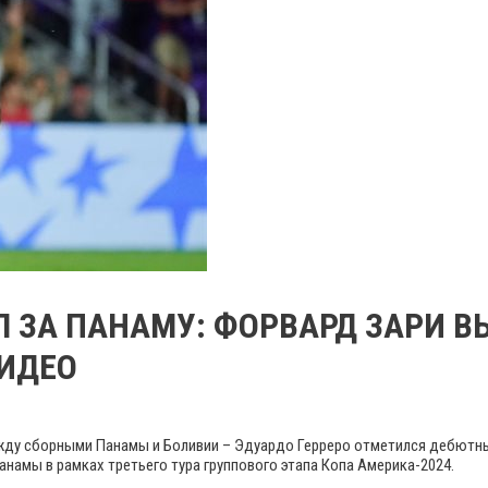
Л ЗА ПАНАМУ: ФОРВАРД ЗАРИ 
ВИДЕО
ежду сборными Панамы и Боливии – Эдуардо Герреро отметился дебютны
анамы в рамках третьего тура группового этапа Копа Америка-2024.