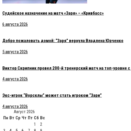
Судейское назначение на матч «Заря» – «Кривбасс»
6 августа 2026
Добро пожаловать домой: “Заря” вернула Владлена Юрченко
5 августа 2026
Виктор Скрипник провел 200-й тренерский матч на топ-уровне 
4 августа 2026
Экс-игрок “Ворсклы” может стать игроком “Зари”
4 августа 2026
Август 2026
Пн
Вт
Ср
Чт
Пт
Сб
Вс
1
2
3
4
5
6
7
8
9