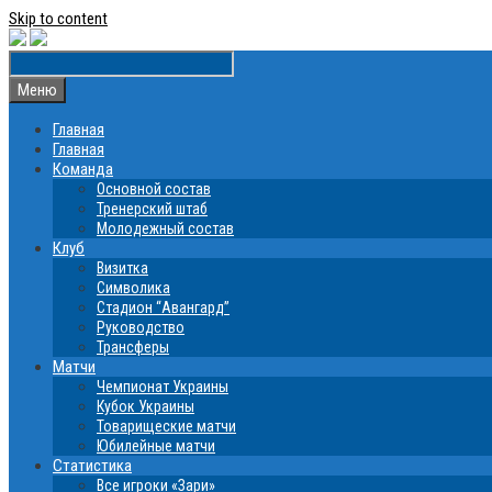
Skip to content
Меню
Главная
Главная
Команда
Основной состав
Тренерский штаб
Молодежный состав
Клуб
Визитка
Символика
Стадион “Авангард”
Руководство
Трансферы
Матчи
Чемпионат Украины
Кубок Украины
Товарищеские матчи
Юбилейные матчи
Статистика
Все игроки «Зари»