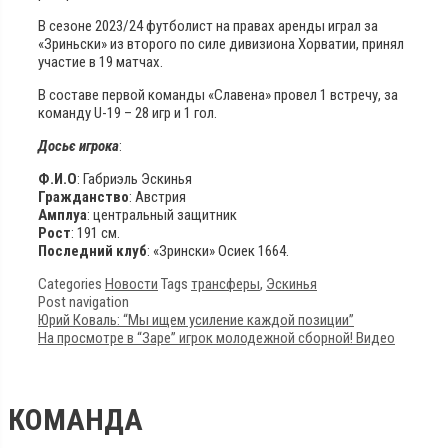
В сезоне 2023/24 футболист на правах аренды играл за
«Зриньски» из второго по силе дивизиона Хорватии, принял
участие в 19 матчах.
В составе первой команды «Славена» провел 1 встречу, за
команду U-19 – 28 игр и 1 гол.
Досьє игрока
:
Ф.И.О
: Габриэль Эскинья
Гражданство
: Австрия
Амплуа
: центральный защитник
Рост
: 191 см.
Последний клуб
: «Зрински» Осиек 1664.
Categories
Новости
Tags
трансферы
,
Эскинья
Post navigation
Юрий Коваль: “Мы ищем усиление каждой позиции”
На просмотре в “Заре” игрок молодежной сборной! Видео
КОМАНДА