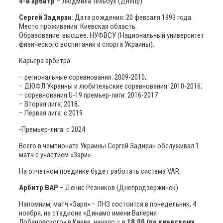
4-й арбитр
– Людмила Тельбух (Днепр)
Сергей Задиран
: Дата рождения: 20 февраля 1993 года.
Место проживания: Киевская область.
Образование: высшее, НУФВСУ (Национальный университет
физического воспитания и спорта Украины).
Карьера арбитра:
– региональные соревнования: 2009-2010;
– ДЮФЛ Украины и любительские соревнования: 2010-2016;
– соревнования U-19 премьер-лиги: 2016-2017
– Вторая лига: 2018;
– Первая лига: с 2019
-Премьер-лига: с 2024
Всего в чемпионате Украины Сергей Задиран обслуживал 1
матч с участием «Зари».
На отчетном поединке будет работать система VAR.
Арбитр ВАР
– Денис Резников (Днепродзержинск)
Напомним, матч «Заря» – ЛНЗ состоится в понедельник, 4
ноября, на стадионе «Динамо имени Валерия
Лобановского» в Киеве, начало – в
18:00 (по киевскому