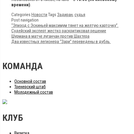
времени)
.
Categories
Новости
Tags
Задиран
,
судья
Post navigation
“Эпизод с Эскиньей максимум тянет на желтую карточку”.
Судейский эксперт жестко раскритиковал решение
Шурмана в матче луганчан против Шахтера
Два известных легионера “Зари” переведены в дубль.
КОМАНДА
Основной состав
Тренерский штаб
Молодежный состав
КЛУБ
Визитка