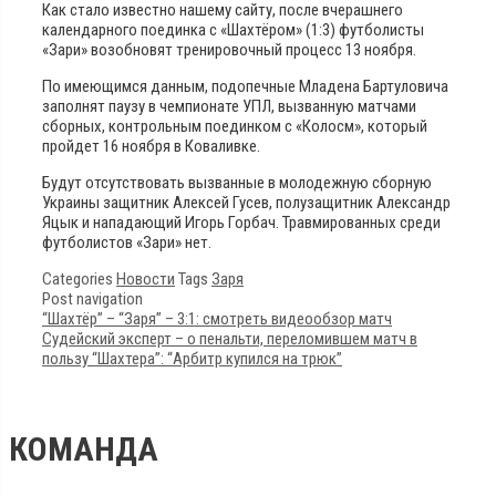
Как стало известно нашему сайту, после вчерашнего
календарного поединка с «Шахтёром» (1:3) футболисты
«Зари» возобновят тренировочный процесс 13 ноября.
По имеющимся данным, подопечные Младена Бартуловича
заполнят паузу в чемпионате УПЛ, вызванную матчами
сборных, контрольным поединком с «Колосм», который
пройдет 16 ноября в Коваливке.
Будут отсутствовать вызванные в молодежную сборную
Украины защитник Алексей Гусев, полузащитник Александр
Яцык и нападающий Игорь Горбач. Травмированных среди
футболистов «Зари» нет.
Categories
Новости
Tags
Заря
Post navigation
“Шахтёр” – “Заря” – 3:1: смотреть видеообзор матч
Судейский эксперт – о пенальти, переломившем матч в
пользу “Шахтера”: “Арбитр купился на трюк”
КОМАНДА