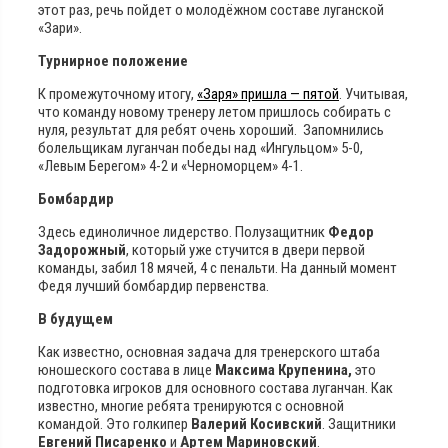
этот раз, речь пойдет о молодёжном составе луганской
«Зари».
Турнирное положение
К промежуточному итогу,
«Заря» пришла — пятой
. Учитывая,
что команду новому тренеру летом пришлось собирать с
нуля, результат для ребят очень хороший. Запомнились
болельщикам луганчан победы над «Ингульцом» 5-0,
«Левым Берегом» 4-2 и «Черноморцем» 4-1.
Бомбардир
Здесь единоличное лидерство. Полузащитник
Федор
Задорожный
, который уже стучится в двери первой
команды, забил 18 мячей, 4 с пенальти. На данный момент
Федя лучший бомбардир первенства.
В будущем
Как известно, основная задача для тренерского штаба
юношеского состава в лице
Максима Крупенина,
это
подготовка игроков для основного состава луганчан. Как
известно, многие ребята тренируются с основной
командой. Это голкипер
Валерий Косивский
. Защитники
Евгений Писаренко
и
Артем Мариновский
.