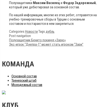
Полузащитники
Максим Василец
и
Федор Задорожный
,
который уже дебютировал за основной состав.
По нашей информации, многие из этих ребят, отправятся на
учебно-тренировочные сборы в Турции с основным
составом и постараются в нем закрепиться.
Categories
Новости
Tags
дубль
Post navigation
Полузащитник Бенито покинул «Зарю»
Экс-игрок “Днепра-1” может стать игроком “Зари”
КОМАНДА
Основной состав
Тренерский штаб
Молодежный состав
КЛУБ