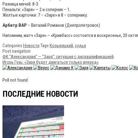
Разница мячей: 8-3.
Пенальти: «Заря» — 2 и соперник – 1.
Желтые карточки: 7 – «Заре» и 8 – сопернику.
Арбитр ВАР
– Виталий Романов (Днепропетровск)
Напомним, матч «Заря» – «Кривбасс» состоится в воскресенье, 20 октяб
Categories
Новости
Tags
Козыряцкий
,
судья
Post navigation
ФК “Александрия” — “Заря”: ситуация с дисквалификацией
Игорь Гузь: «Заря будет двигаться только вперед»
Poll not found
ПОСЛЕДНИЕ НОВОСТИ