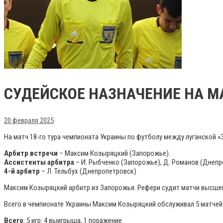
СУДЕЙСКОЕ НАЗНАЧЕНИЕ НА МА
20 февраля 2025
На матч 18-го тура чемпионата Украины по футболу между луганской 
Арбитр встречи
– Максим Козыряцкий (Запорожье).
Ассистенты арбитра
– И. Рыбченко (Запорожье), Д. Романов (Днеп
4-й арбитр
– Л. Тельбух (Днепропетровск)
Максим Козыряцкий арбитр из Запорожья. Рефери судит матчи высшег
Всего в чемпионате Украины Максим Козыряцкий обслуживал 5 матчей с
Всего
: 5 игр: 4 выигрыша, 1 поражение