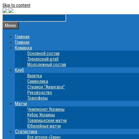
Skip to content
Меню
Главная
Главная
Команда
Основной состав
Тренерский штаб
Молодежный состав
Клуб
Визитка
Символика
Стадион “Авангард”
Руководство
Трансферы
Матчи
Чемпионат Украины
Кубок Украины
Товарищеские матчи
Юбилейные матчи
Статистика
Все игроки «Зари»