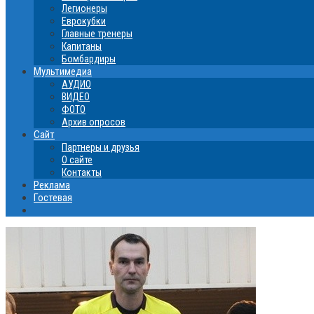
Легионеры
Еврокубки
Главные тренеры
Капитаны
Бомбардиры
Мультимедиа
АУДИО
ВИДЕО
ФОТО
Архив опросов
Сайт
Партнеры и друзья
О сайте
Контакты
Реклама
Гостевая