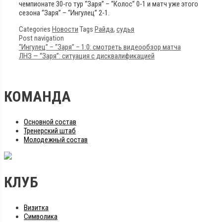
чемпионате 30-го тур “Заря” – “Колос” 0-1 и матч уже этого
сезона “Заря” – “Ингулец” 2-1.
Categories
Новости
Tags
Райда
,
судья
Post navigation
“Ингулец” – “Заря” – 1:0: смотреть видеообзор матча
ЛНЗ — “Заря”: ситуация с дисквалификацией
КОМАНДА
Основной состав
Тренерский штаб
Молодежный состав
КЛУБ
Визитка
Символика