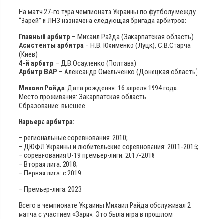
На матч 27-го тура чемпионата Украины по футболу между
“Зарей” и ЛНЗ назначена следующая бригада арбитров:
Главный арбитр
– Михаил Райда (Закарпатская область)
Асистенты арбитра
– Н.В. Юхименко (Луцк), С.В.Старча
(Киев)
4-й арбитр
– Д.В.Осауленко (Полтава)
Арбитр ВАР
– Александр Омельченко (Донецкая область)
Михаил Райда
: Дата рождения: 16 апреля 1994 года.
Место проживания: Закарпатская область.
Образование: высшее.
Карьера арбитра:
– региональные соревнования: 2010;
– ДЮФЛ Украины и любительские соревнования: 2011-2015;
– соревнования U-19 премьер-лиги: 2017-2018
– Вторая лига: 2018;
– Первая лига: с 2019
– Премьер-лига: 2023
Всего в чемпионате Украины Михаил Райда обслуживал 2
матча с участием «Зари». Это была игра в прошлом