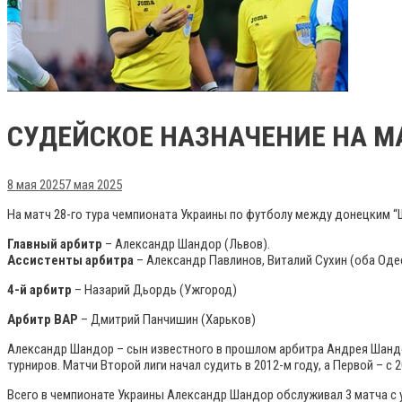
СУДЕЙСКОЕ НАЗНАЧЕНИЕ НА МА
8 мая 2025
7 мая 2025
На матч 28-го тура чемпионата Украины по футболу между донецким “
Главный арбитр
– Александр Шандор (Львов).
Ассистенты арбитра
– Александр Павлинов, Виталий Сухин (оба Од
4-й арбитр
– Назарий Дьордь (Ужгород)
Арбитр ВАР
– Дмитрий Панчишин (Харьков)
Александр Шандор – сын известного в прошлом арбитра Андрея Шандор
турниров. Матчи Второй лиги начал судить в 2012-м году, а Первой – с
Всего в чемпионате Украины Александр Шандор обслуживал 3 матча с у