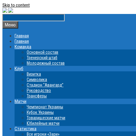
Skip to content
Меню
Главная
Главная
Команда
Основной состав
Тренерский штаб
Молодежный состав
Клуб
Визитка
Символика
Стадион “Авангард”
Руководство
Трансферы
Матчи
Чемпионат Украины
Кубок Украины
Товарищеские матчи
Юбилейные матчи
Статистика
Все игроки «Зари»