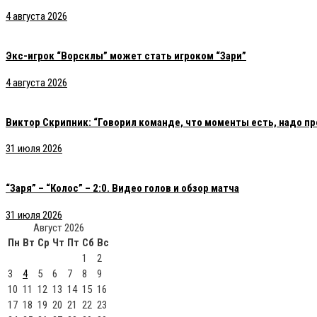
4 августа 2026
Экс-игрок “Ворсклы” может стать игроком “Зари”
4 августа 2026
Виктор Скрипник: “Говорил команде, что моменты есть, надо пр
31 июля 2026
“Заря” – “Колос” – 2:0. Видео голов и обзор матча
31 июля 2026
Август 2026
Пн
Вт
Ср
Чт
Пт
Сб
Вс
1
2
3
4
5
6
7
8
9
10
11
12
13
14
15
16
17
18
19
20
21
22
23