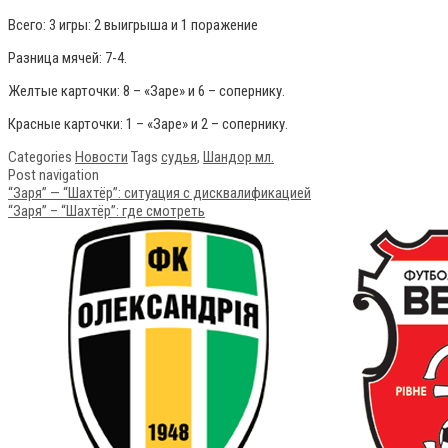
Всего: 3 игры: 2 выигрыша и 1 поражение
Разница мячей: 7-4.
Желтые карточки: 8 – «Заре» и 6 – сопернику.
Красные карточки: 1 – «Заре» и 2 – сопернику.
Categories
Новости
Tags
судья
,
Шандор мл.
Post navigation
“Заря” — “Шахтёр”: ситуация с дисквалификацией
“Заря” – “Шахтёр”: где смотреть