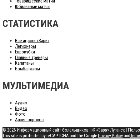
Товарищеские матчи
Юбилейные матчи
СТАТИСТИКА
Все игроки «Зари»
Легионеры
Еврокубки
Главные тренеры
Капитаны
Бомбардиры
МУЛЬТИМЕДИА
Аудио
Видео
Фото
Архив опросов
© 2026 Информационный сайт болельщиков ФК «Заря» Луганск
|
Польз
This site is protected by reCAPTCHA and the Google
Privacy Policy
and
Terms