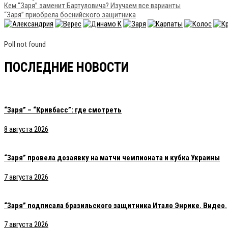
Кем “Заря” заменит Бартуловича? Изучаем все варианты
“Заря” приобрела боснийского защитника
Poll not found
ПОСЛЕДНИЕ НОВОСТИ
“Заря” – “Кривбасс”: где смотреть
8 августа 2026
“Заря” провела дозаявку на матчи чемпионата и кубка Украины
7 августа 2026
“Заря” подписала бразильского защитника Итало Энрике. Видео.
7 августа 2026