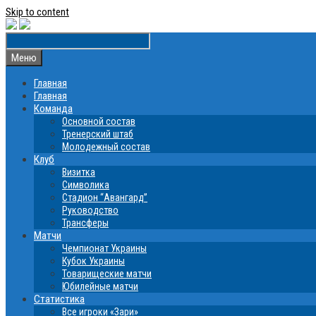
Skip to content
Меню
Главная
Главная
Команда
Основной состав
Тренерский штаб
Молодежный состав
Клуб
Визитка
Символика
Стадион “Авангард”
Руководство
Трансферы
Матчи
Чемпионат Украины
Кубок Украины
Товарищеские матчи
Юбилейные матчи
Статистика
Все игроки «Зари»