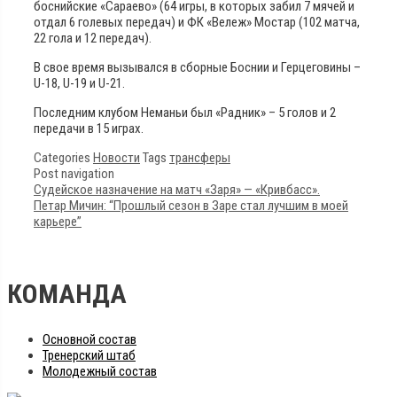
боснийские «Сараево» (64 игры, в которых забил 7 мячей и
отдал 6 голевых передач) и ФК «Вележ» Мостар (102 матча,
22 гола и 12 передач).
В свое время вызывался в сборные Боснии и Герцеговины –
U-18, U-19 и U-21.
Последним клубом Неманьи был «Радник» – 5 голов и 2
передачи в 15 играх.
Categories
Новости
Tags
трансферы
Post navigation
Судейское назначение на матч «Заря» — «Кривбасс».
Петар Мичин: “Прошлый сезон в Заре стал лучшим в моей
карьере”
КОМАНДА
Основной состав
Тренерский штаб
Молодежный состав