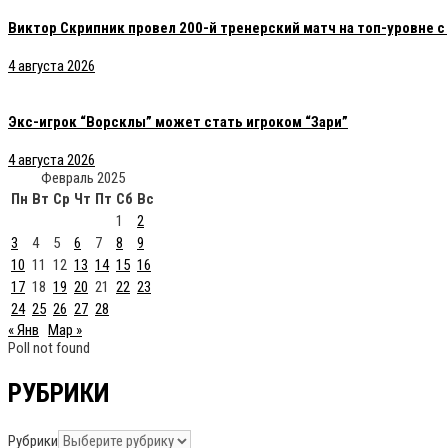
Виктор Скрипник провел 200-й тренерский матч на топ-уровне 
4 августа 2026
Экс-игрок “Ворсклы” может стать игроком “Зари”
4 августа 2026
Февраль 2025
Пн
Вт
Ср
Чт
Пт
Сб
Вс
1
2
3
4
5
6
7
8
9
10
11
12
13
14
15
16
17
18
19
20
21
22
23
24
25
26
27
28
« Янв
Мар »
Poll not found
РУБРИКИ
Рубрики