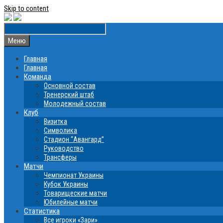
Skip to content
Меню
Главная
Главная
Команда
Основной состав
Тренерский штаб
Молодежный состав
Клуб
Визитка
Символика
Стадион “Авангард”
Руководство
Трансферы
Матчи
Чемпионат Украины
Кубок Украины
Товарищеские матчи
Юбилейные матчи
Статистика
Все игроки «Зари»