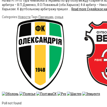
На матч 19-го тура чемпионата Украины по футболу между «Зарей» и 
арбитра – В.П.Думенко, Я.О.Поважный (оба Харьков) 4-й арбитр – Ник
Харькове. К футбольному арбитражу пришел …
Read more
Судейское наз
Categories
Новости
Tags
Панчишин
,
судья
Poll not found