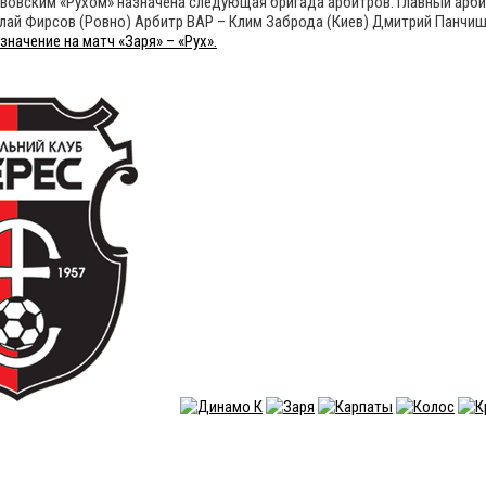
львовским «Рухом» назначена следующая бригада арбитров: Главный арб
олай Фирсов (Ровно) Арбитр ВАР – Клим Заброда (Киев) Дмитрий Панчиши
начение на матч «Заря» – «Рух».