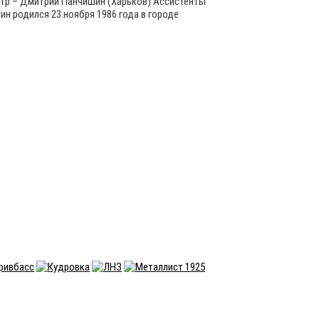
итр – Дмитрий Панчишин (Харьков) Ассистенты
н родился 23 ноября 1986 года в городе