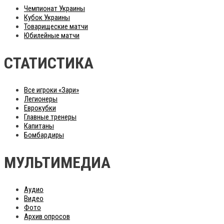
Чемпионат Украины
Кубок Украины
Товарищеские матчи
Юбилейные матчи
СТАТИСТИКА
Все игроки «Зари»
Легионеры
Еврокубки
Главные тренеры
Капитаны
Бомбардиры
МУЛЬТИМЕДИА
Аудио
Видео
Фото
Архив опросов