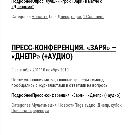
Подробнее
Опрос. Лучший игрок «Зари» в матче с
«Днепром»?
Categories
Новости
Tags
Днепр
,
опрос
1 Comment
ПРЕСС-КОНФЕРЕНЦИЯ. «ЗАРЯ» –
«ДНЕПР» (+АУДИО)
9 сентября 2011
10 ноября 2010
После окончания матча, главные тренеры команд
пообщались с журналистами и ответили на вопросы.
Подробнее
Пресс-конференция. «Заря» – «Днепр» (+аудио)
Categories
Мультимедия
,
Новости
Tags
аудио
,
Днепр
,
кубок
,
Пресс-конференция