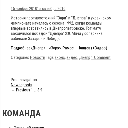
15 ноября 2010
15 октября 2010
История противостояний “Зари” и “Днепра” в украинском
чемпионате началась с сезона 1992, когда команды
впервые встретились в Днепропетровске. Тот матч
закончился победой “Днепра” 2:0. Мячи у соперника
забивали Захаров и Лебедь.
Подробнее
«Днепр» – «Заря». Рамос – Чанцев (+Видео)
Categories
Новости
Tags
анонс
,
видео
,
Днепр
1 Comment
Post navigation
Newer posts
← Previous
1
…
8
9
КОМАНДА
Основной состав