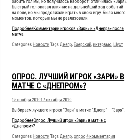
забить гол мы, но получилось наоборот: отличилась «Заря».
Быстрый гол оказал влияние на дальнейший ход событий
на поле, но мы продолжали играть в свою игру. Было много
моментов, которые мы не реализовали.
Подробнее
Комментарии игроков «Зари» и «Днепра» после
матча
Categories
Новости
Tags
Днепр
,
Езерский
,
интервью
,
Шуст
ОПРОС. ЛУЧШИЙ ИГРОК «ЗАРИ» В
МАТЧЕ С «ДНЕПРОМ»?
15 ноября 2010
17 октября 2010
Выбираем лучшего игрока “Зари” в матче “Днепр” – “Заря”.
Подробнее
Опрос. Лучший игрок «Зари» в матче с
«Днепром»?
Categories
Новости
Tags
Днепр
,
опрос
4 комментария