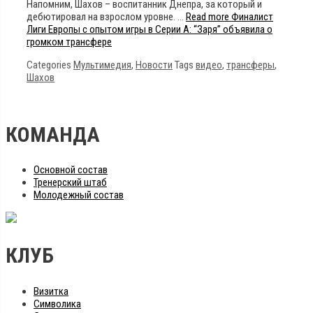
Напомним, Шахов – воспитанник Днепра, за который и
дебютировал на взрослом уровне. …
Read more
Финалист
Лиги Европы с опытом игры в Серии А: “Заря” объявила о
громком трансфере
Categories
Мультимедия
,
Новости
Tags
видео
,
трансферы
,
Шахов
КОМАНДА
Основной состав
Тренерский штаб
Молодежный состав
КЛУБ
Визитка
Символика