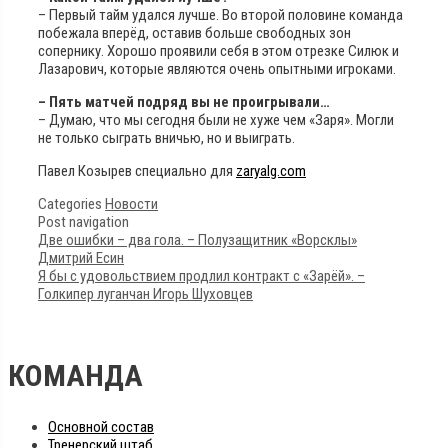
– Первый тайм удался лучше. Во второй половине команда
побежала вперёд, оставив больше свободных зон
сопернику. Хорошо проявили себя в этом отрезке Силюк и
Лазарович, которые являются очень опытными игроками.
– Пять матчей подряд вы не проигрывали…
– Думаю, что мы сегодня были не хуже чем «Заря». Могли
не только сыграть вничью, но и выиграть.
Павел Козырев специально для
zaryalg.com
Categories
Новости
Post navigation
Две ошибки – два гола. – Полузащитник «Ворсклы»
Дмитрий Есин
Я бы с удовольствием продлил контракт с «Зарёй». –
Голкипер луганчан Игорь Шуховцев
КОМАНДА
Основной состав
Тренерский штаб