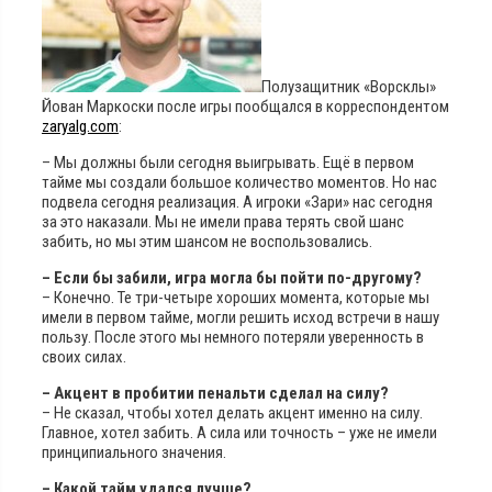
Полузащитник «Ворсклы»
Йован Маркоски после игры пообщался в корреспондентом
zaryalg.com
:
– Мы должны были сегодня выигрывать. Ещё в первом
тайме мы создали большое количество моментов. Но нас
подвела сегодня реализация. А игроки «Зари» нас сегодня
за это наказали. Мы не имели права терять свой шанс
забить, но мы этим шансом не воспользовались.
– Если бы забили, игра могла бы пойти по-другому?
– Конечно. Те три-четыре хороших момента, которые мы
имели в первом тайме, могли решить исход встречи в нашу
пользу. После этого мы немного потеряли уверенность в
своих силах.
– Акцент в пробитии пенальти сделал на силу?
– Не сказал, чтобы хотел делать акцент именно на силу.
Главное, хотел забить. А сила или точность – уже не имели
принципиального значения.
– Какой тайм удался лучше?