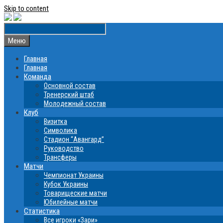
Skip to content
Меню
Главная
Главная
Команда
Основной состав
Тренерский штаб
Молодежный состав
Клуб
Визитка
Символика
Стадион “Авангард”
Руководство
Трансферы
Матчи
Чемпионат Украины
Кубок Украины
Товарищеские матчи
Юбилейные матчи
Статистика
Все игроки «Зари»