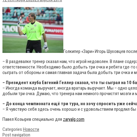
Голкипер «Зари» Игорь Шуховцев посл
– В раздевалке тренер сказал нам, что игрой недоволен. В плане соде
ответственности. Необходимо было добыть три очка и ребята где-то 
сыграть от обороны и самая главная задача была добыть три очка и 
– Президент клуба Евгений Геллер сказал, что ты сыграл на 10 
– Иногда команда выручает, иногда вратарь выручает. Мы – одно целое.
добыли три очка. Думаю, что тренера нам немного прочистят мозги и 
– До конца чемпионата ещё три тура, но хочу спросить уже сей
– Я чувствую себя здесь очень хорошо и с удовольствием продлил бы к
Павел Козырев специально для
zaryalg.com
Categories
Новости
Post navigation