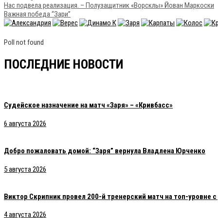
Нас подвела реализация. – Полузащитник «Ворсклы» Йован Маркоски
Важная победа “Зари”
Poll not found
ПОСЛЕДНИЕ НОВОСТИ
Судейское назначение на матч «Заря» – «Кривбасс»
6 августа 2026
Добро пожаловать домой: “Заря” вернула Владлена Юрченко
5 августа 2026
Виктор Скрипник провел 200-й тренерский матч на топ-уровне 
4 августа 2026