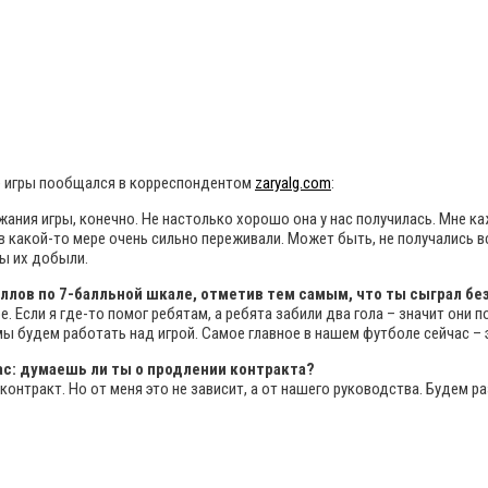
е игры пообщался в корреспондентом
zaryalg.com
:
ржания игры, конечно. Не настолько хорошо она у нас получилась. Мне к
в какой-то мере очень сильно переживали. Может быть, не получались в
мы их добыли.
баллов по 7-балльной шкале, отметив тем самым, что ты сыграл б
 Если я где-то помог ребятам, а ребята забили два гола – значит они п
мы будем работать над игрой. Самое главное в нашем футболе сейчас –
час: думаешь ли ты о продлении контракта?
онтракт. Но от меня это не зависит, а от нашего руководства. Будем ра