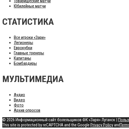
Товарищеские матчи
Юбилейные матчи
СТАТИСТИКА
Все игроки «Зари»
Легионеры
Еврокубки
Главные тренеры
Капитаны
Бомбардиры
МУЛЬТИМЕДИА
Аудио
Видео
Фото
Архив опросов
© 2026 Информационный сайт болельщиков ФК «Заря» Луганск
|
Польз
This site is protected by reCAPTCHA and the Google
Privacy Policy
and
Terms