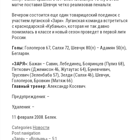
матче поставил Шевчук четко реализовав пенальти.
Вечером состоится еще один товарищеский поединок с
участием луганской «Зари». Луганская команда встретиться
с краснодарской «Кубанью», которая не так давно
понизилась в классе и новый сезон проведет в первой лиги
России.
Голы:
Голоперов 67, Салхи 72, Шевчук 80(п) – Адамян 50(п),
Бегларян.
«ЗАРЯ»:
Бажан – Савин, Лебединец, Бояринцев (Пулиз 68),
Петкович (Джемисон 46, Жутаутас 64), Буневчевич,
Трусевич (Зеленбаба 57), Зелди (Салхи 46), Шевчук,
Голоперов, Бровкин (Матяж 66).
Главный тренер:
Александр Косевич.
Предупреждения: –
Удаления: –
11 февраля 2008. Белек.
Categories
Новости
Post navigation
«Заря» – «Волынь» – 5:1