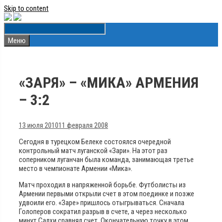
Skip to content
Меню
«ЗАРЯ» – «МИКА» АРМЕНИЯ
– 3:2
13 июля 2010
11 февраля 2008
Сегодня в турецком Белеке состоялся очередной
контрольный матч луганской «Зари». На этот раз
соперником луганчан была команда, занимающая третье
место в чемпионате Армении «Мика».
Матч проходил в напряженной борьбе. Футболисты из
Армении первыми открыли счет в этом поединке и позже
удвоили его. «Заре» пришлось отыгрываться. Сначала
Голоперов сократил разрыв в счете, а через несколько
минут Салхи сравнял счет. Окончательную точку в этом