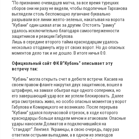
“По признанию очевидцев матча, за все время турецких
сборов они ни разу не видели, чтобы подопечные Тарханова
выглядели столь беспомощно луганчане буквально
разрывали все линии желто-зеленых, накатывая на ворота
“Кубани” один шквал атак за другим. Отстоять “рамку”
удалось исключительно благодаря самоотверженности
защитников и реакции Габулова.
Лишь в середине второго тайма краснодарцам удалось
несколько отодвинуть игру от своих ворот. Но до опасных
моментов дело так и не дошло. В итоге ничья 0:0.
Официальный сайт ФК В”Кубань” описывает эту
встречу так:
“Кубань” могла открыть счет в дебюте встречи. Касаев на
своем правом фланге накрутил двух защитников, вошел в
штрафную, на замахе обыграл еще одного соперника, но
его завершающий удар все же успели блокировать. Далее
игра смотрелась живо, но особо опасных моментов у ворот
Габулова и Комарицкого не возникало. После перерыва
“Кубани” удался получасовой отрезок, в ходе которого
краснодарцы больше владели мячом и атаковали. Опасные
удары наносили Долматов и подключившийся на
“стандарт” Ленгиел. Украинцы, в свою очередь, пару раз
ответили острыми выпадами, а в одном из эпизодов