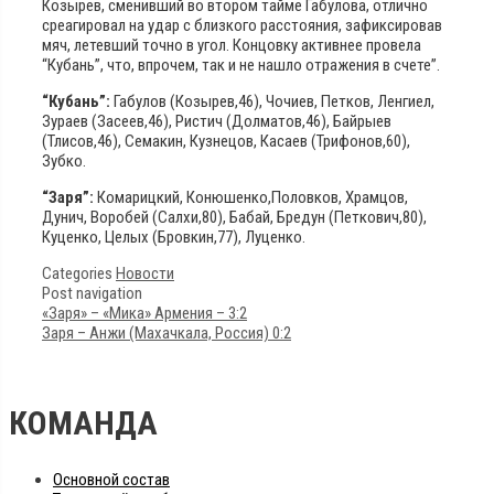
Козырев, сменивший во втором тайме Габулова, отлично
среагировал на удар с близкого расстояния, зафиксировав
мяч, летевший точно в угол. Концовку активнее провела
“Кубань”, что, впрочем, так и не нашло отражения в счете”.
“Кубань”:
Габулов (Козырев,46), Чочиев, Петков, Ленгиел,
Зураев (Засеев,46), Ристич (Долматов,46), Байрыев
(Тлисов,46), Семакин, Кузнецов, Касаев (Трифонов,60),
Зубко.
“Заря”:
Комарицкий, Конюшенко,Половков, Храмцов,
Дунич, Воробей (Салхи,80), Бабай, Бредун (Петкович,80),
Куценко, Целых (Бровкин,77), Луценко.
Categories
Новости
Post navigation
«Заря» – «Мика» Армения – 3:2
Заря – Анжи (Махачкала, Россия) 0:2
КОМАНДА
Основной состав