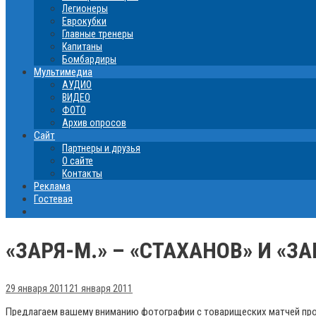
Легионеры
Еврокубки
Главные тренеры
Капитаны
Бомбардиры
Мультимедиа
АУДИО
ВИДЕО
ФОТО
Архив опросов
Сайт
Партнеры и друзья
О сайте
Контакты
Реклама
Гостевая
«ЗАРЯ-М.» – «СТАХАНОВ» И «З
29 января 2011
21 января 2011
Предлагаем вашему вниманию фотографии с товарищеских матчей прот