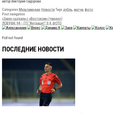
автор Виктория Сидорова
Categories
Мультимедия
,
Новости
Tags
дубль
,
матчи
,
фото
Post navigation
«Заря» сыграла с «Востоком» (+видео)
ЛОВУФК-94 – ГП “Антрацит” 0:4. ФОТО
Poll not found
ПОСЛЕДНИЕ НОВОСТИ