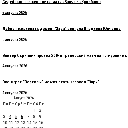
Судейское назначение на матч «Заря» – «Кривбасс»
6 августа 2026
Добро пожаловать домой: “Заря” вернула Владлена Юрченко
5 августа 2026
Виктор Скрипник провел 200-й тренерский матч на топ-уровне 
4 августа 2026
Экс-игрок “Ворсклы” может стать игроком “Зари”
4 августа 2026
Август 2026
Пн
Вт
Ср
Чт
Пт
Сб
Вс
1
2
3
4
5
6
7
8
9
10
11
12
13
14
15
16