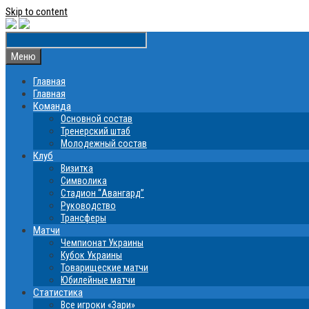
Skip to content
Меню
Главная
Главная
Команда
Основной состав
Тренерский штаб
Молодежный состав
Клуб
Визитка
Символика
Стадион “Авангард”
Руководство
Трансферы
Матчи
Чемпионат Украины
Кубок Украины
Товарищеские матчи
Юбилейные матчи
Статистика
Все игроки «Зари»