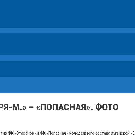
АРЯ-М.» – «ПОПАСНАЯ». ФОТО
ив ФК «Стаханов» и ФК «Попасная» молодежного состава луганской «З