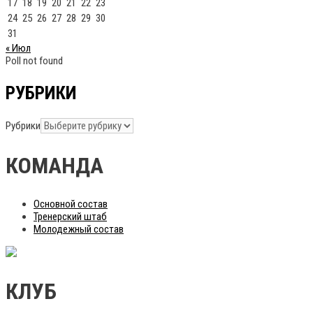
17
18
19
20
21
22
23
24
25
26
27
28
29
30
31
« Июл
Poll not found
РУБРИКИ
Рубрики
КОМАНДА
Основной состав
Тренерский штаб
Молодежный состав
КЛУБ