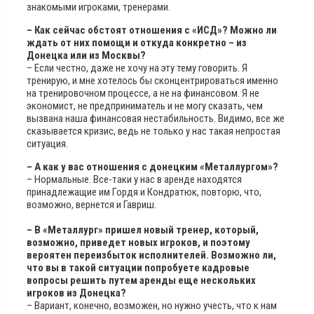
знакомыми игроками, тренерами.
– Как сейчас обстоят отношения с «ИСД»? Можно ли
ждать от них помощи и откуда конкретно – из
Донецка или из Москвы?
– Если честно, даже не хочу на эту тему говорить. Я
тренирую, и мне хотелось бы сконцентрироваться именно
на тренировочном процессе, а не на финансовом. Я не
экономист, не предприниматель и не могу сказать, чем
вызвана наша финансовая нестабильность. Видимо, все же
сказывается кризис, ведь не только у нас такая непростая
ситуация.
– А как у вас отношения с донецким «Металлургом»?
– Нормальные. Все-таки у нас в аренде находятся
принадлежащие им Гордя и Кондратюк, повторю, что,
возможно, вернется и Гавриш.
– В «Металлург» пришел новый тренер, который,
возможно, приведет новых игроков, и поэтому
вероятен переизбыток исполнителей. Возможно ли,
что вы в такой ситуации попробуете кадровые
вопросы решить путем аренды еще нескольких
игроков из Донецка?
– Вариант, конечно, возможен, но нужно учесть, что к нам