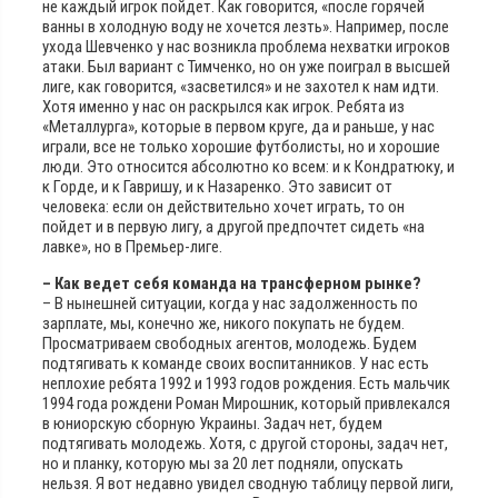
не каждый игрок пойдет. Как говорится, «после горячей
ванны в холодную воду не хочется лезть». Например, после
ухода Шевченко у нас возникла проблема нехватки игроков
атаки. Был вариант с Тимченко, но он уже поиграл в высшей
лиге, как говорится, «засветился» и не захотел к нам идти.
Хотя именно у нас он раскрылся как игрок. Ребята из
«Металлурга», которые в первом круге, да и раньше, у нас
играли, все не только хорошие футболисты, но и хорошие
люди. Это относится абсолютно ко всем: и к Кондратюку, и
к Горде, и к Гавришу, и к Назаренко. Это зависит от
человека: если он действительно хочет играть, то он
пойдет и в первую лигу, а другой предпочтет сидеть «на
лавке», но в Премьер-лиге.
– Как ведет себя команда на трансферном рынке?
– В нынешней ситуации, когда у нас задолженность по
зарплате, мы, конечно же, никого покупать не будем.
Просматриваем свободных агентов, молодежь. Будем
подтягивать к команде своих воспитанников. У нас есть
неплохие ребята 1992 и 1993 годов рождения. Есть мальчик
1994 года рождени Роман Мирошник, который привлекался
в юниорскую сборную Украины. Задач нет, будем
подтягивать молодежь. Хотя, с другой стороны, задач нет,
но и планку, которую мы за 20 лет подняли, опускать
нельзя. Я вот недавно увидел сводную таблицу первой лиги,