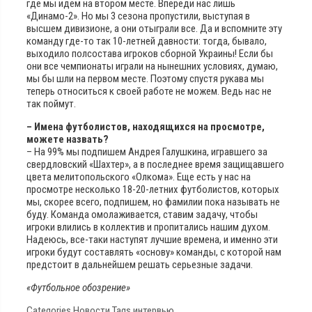
где мы идем на втором месте. Впереди нас лишь
«Динамо-2». Но мы 3 сезона пропустили, выступая в
высшем дивизионе, а они отыграли все. Да и вспомните эту
команду где-то так 10-летней давности: тогда, бывало,
выходило полсостава игроков сборной Украины! Если бы
они все чемпионаты играли на нынешних условиях, думаю,
мы бы шли на первом месте. Поэтому спустя рукава мы
теперь относиться к своей работе не можем. Ведь нас не
так поймут.
– Имена футболистов, находящихся на просмотре,
можете назвать?
– На 99% мы подпишем Андрея Галушкина, игравшего за
свердловский «Шахтер», а в последнее время защищавшего
цвета мелитопольского «Олкома». Еще есть у нас на
просмотре несколько 18-20-летних футболистов, которых
мы, скорее всего, подпишем, но фамилии пока называть не
буду. Команда омолаживается, ставим задачу, чтобы
игроки влились в коллектив и пропитались нашим духом.
Надеюсь, все-таки наступят лучшие времена, и именно эти
игроки будут составлять «основу» команды, с которой нам
предстоит в дальнейшем решать серьезные задачи.
«Футбольное обозрение»
Categories
Новости
Tags
интервью