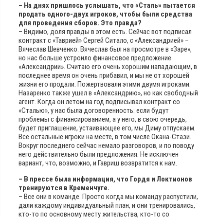
– На днях пришлось услышать, что «Сталь» пытается
продать одного-двух игроков, чтобы были средства
для проведения сборов. Это правда?
– Видимо, доля правды в этом есть. Сейчас вот подписал
контракт с «Таврией» Сергей Ситало, с «Александрией» –
Вячеслав Шевченко. Вячеслав был на просмотре в «Заре»,
но нас больше устроило финансовое предложение
«Александрии». Считаю его очень хорошим нападающим, в
последнее время он очень прибавил, и мы не от хорошей
жизни его продали. Пожертвовали этими двумя игроками.
Назаренко также ушел в «Александрию», но как свободный
агент. Когда он летом на год подписывал контракт со
«Сталью», у нас была договоренность: если будут
проблемы с финансированием, а у него, в свою очередь,
будет приглашение, устаивающее его, мы Диму отпускаем.
Все остальные игроки на месте, в том числе Окана-Стази.
Вокруг последнего сейчас немало разговоров, и по поводу
него действительно были предложения. Не исключен
вариант, что, возможно, и Гавриш возвратится к нам.
– В прессе была информация, что Гордя и Локтионов
тренируются в Кременчуге.
– Все они в команде. Просто когда мы команду распустили,
дали каждому индивидуальный план, и они тренировались,
кто-то по основному месту жительства, кто-то со