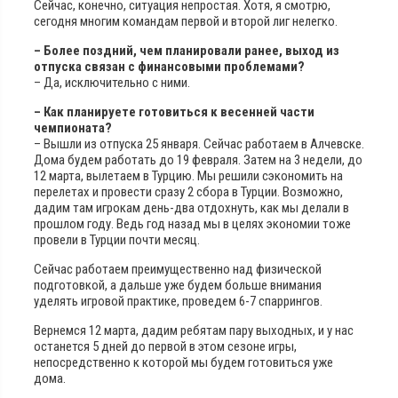
Сейчас, конечно, ситуация непростая. Хотя, я смотрю,
сегодня многим командам первой и второй лиг нелегко.
– Более поздний, чем планировали ранее, выход из
отпуска связан с финансовыми проблемами?
– Да, исключительно с ними.
– Как планируете готовиться к весенней части
чемпионата?
– Вышли из отпуска 25 января. Сейчас работаем в Алчевске.
Дома будем работать до 19 февраля. Затем на 3 недели, до
12 марта, вылетаем в Турцию. Мы решили сэкономить на
перелетах и провести сразу 2 сбора в Турции. Возможно,
дадим там игрокам день-два отдохнуть, как мы делали в
прошлом году. Ведь год назад мы в целях экономии тоже
провели в Турции почти месяц.
Сейчас работаем преимущественно над физической
подготовкой, а дальше уже будем больше внимания
уделять игровой практике, проведем 6-7 спаррингов.
Вернемся 12 марта, дадим ребятам пару выходных, и у нас
останется 5 дней до первой в этом сезоне игры,
непосредственно к которой мы будем готовиться уже
дома.