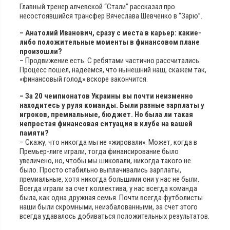
Главный тренер алчевской “Стали” рассказал про
несостоявшийся трансфер Вячеслава Шевченко в “Зарю”.
– Анатолий Иванович, сразу с места в карьер: какие-
либо положительные моменты в финансовом плане
произошли?
– Продвижение есть. С ребятами частично рассчитались.
Процесс пошел, надеемся, что нынешний наш, скажем так,
«финансовый голод» вскоре закончится.
– За 20 чемпионатов Украины вы почти неизменно
находитесь у руля команды. Были разные зарплаты у
игроков, премиальные, бюджет. Но была ли такая
непростая финансовая ситуация в клубе на вашей
памяти?
– Скажу, что никогда мы не «жировали». Может, когда в
Премьер-лиге играли, тогда финансирование было
увеличено, но, чтобы мы шиковали, никогда такого не
было. Просто стабильно выплачивались зарплаты,
премиальные, хотя никогда большими они у нас не были.
Всегда играли за счет коллектива, у нас всегда команда
была, как одна дружная семья. Почти всегда футболисты
наши были скромными, неизбалованными, за счет этого
всегда удавалось добиваться положительных результатов.