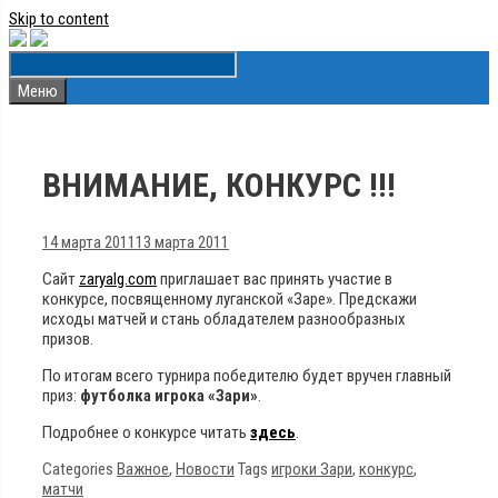
Skip to content
Меню
ВНИМАНИЕ, КОНКУРС !!!
14 марта 2011
13 марта 2011
Сайт
zaryalg.com
приглашает вас принять участие в
конкурсе, посвященномy луганской «Заре». Предскажи
исходы матчей и стань обладателем разнообразных
призов.
По итогам всего турнира победителю будет вручен главный
приз:
футболка игрока «Зари»
.
Подробнее о конкурсе читать
здесь
.
Categories
Важное
,
Новости
Tags
игроки Зари
,
конкурс
,
матчи