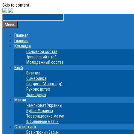
Skip to content
Меню
Главная
Главная
Команда
Основной состав
Тренерский штаб
Молодежный состав
Клуб
Визитка
Символика
Стадион “Авангард”
Руководство
Трансферы
Матчи
Чемпионат Украины
Кубок Украины
Товарищеские матчи
Юбилейные матчи
Статистика
Все игроки «Зари»