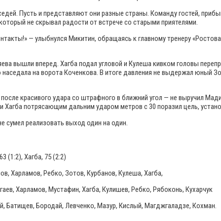
дей. Пусть и представляют они разные страны. Команду гостей, прибы
который не скрывал радости от встрече со старыми приятелями.
онтакты!» — улыбнулся Микитин, обращаясь к главному тренеру «Ростов
ева вышли вперед. Хагба подал угловой и Кулеша кивком головы перепра
наседала на ворота Коченкова. В итоге давления не выдержал юный Зо
после красивого удара со штрафного в ближний угол — не выручил Мади
ри Хагба потрясающим дальним ударом метров с 30 поразил цель, установ
е сумел реализовать выход один на один.
3 (1:2), Хагба, 75 (2:2)
ов, Харламов, Ребко, Зотов, Курбанов, Кулеша, Хагба,
аев, Харламов, Мустафин, Хагба, Кулишев, Ребко, Рябоконь, Кухарчук
, Батищев, Бородай, Левченко, Мазур, Кислый, Магджгаладзе, Кохман.