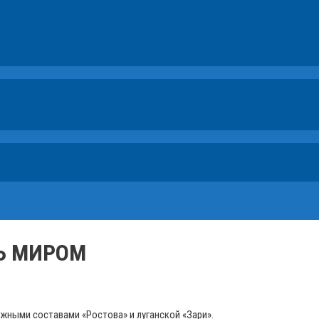
СЬ МИРОМ
ными составами «Ростова» и луганской «Зари».