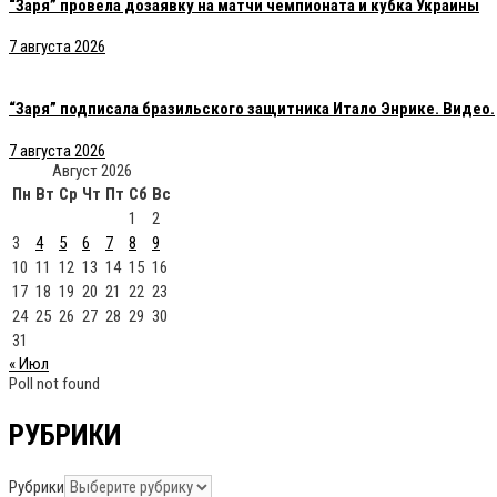
“Заря” провела дозаявку на матчи чемпионата и кубка Украины
7 августа 2026
“Заря” подписала бразильского защитника Итало Энрике. Видео.
7 августа 2026
Август 2026
Пн
Вт
Ср
Чт
Пт
Сб
Вс
1
2
3
4
5
6
7
8
9
10
11
12
13
14
15
16
17
18
19
20
21
22
23
24
25
26
27
28
29
30
31
« Июл
Poll not found
РУБРИКИ
Рубрики