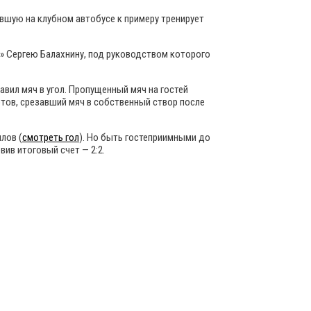
вшую на клубном автобусе к примеру тренирует
а» Сергею Балахнину, под руководством которого
вил мяч в угол. Пропущенный мяч на гостей
тов, срезавший мяч в собственный створ после
лов (
смотреть гол
). Но быть гостеприимными до
ив итоговый счет — 2:2.