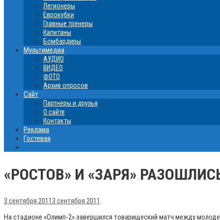
Легионеры
Еврокубки
Главные тренеры
Капитаны
Бомбардиры
Мультимедиа
АУДИО
ВИДЕО
ФОТО
Архив опросов
Сайт
Партнеры и друзья
О сайте
Контакты
Реклама
Гостевая
«РОСТОВ» И «ЗАРЯ» РАЗОШЛИ
3 сентября 2011
3 сентября 2011
На стадионе «Олимп-2» завершился товарищеский матч между молодеж