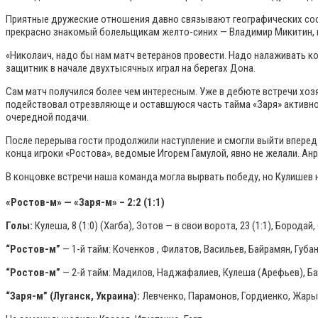
Приятные дружеские отношения давно связывают географических сосе
прекрасно знакомый болельщикам желто-синих — Владимир Микитин,
«Николаич, надо бы нам матч ветеранов провести. Надо налаживать к
защитник в начале двухтысячных играл на берегах Дона.
Сам матч получился более чем интересным. Уже в дебюте встречи хозя
подействовал отрезвляюще и оставшуюся часть тайма «Заря» активно 
очередной подачи.
После перерыва гости продолжили наступление и смогли выйти вперед 
конца игроки «Ростова», ведомые Игорем Гамулой, явно не желали. Ан
В концовке встречи наша команда могла вырвать победу, но Кулишев н
«Ростов-м» — «Заря-м» – 2:2 (1:1)
Голы:
Кулеша, 8 (1:0) (Хагба), Зотов — в свои ворота, 23 (1:1), Бородай, 6
“Ростов-м”
— 1-й тайм: Коченков , Филатов, Васильев, Байрамян, Губан
“Ростов-м”
— 2-й тайм: Мадилов, Наджафалиев, Кулеша (Арефьев), Баг
“Заря-м” (Луганск, Украина):
Левченко, Парамонов, Гордиенко, Жарый