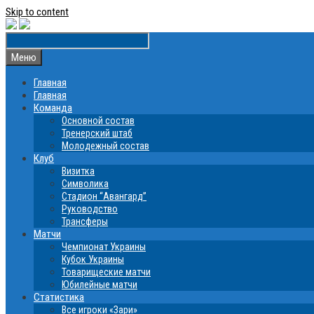
Skip to content
Меню
Главная
Главная
Команда
Основной состав
Тренерский штаб
Молодежный состав
Клуб
Визитка
Символика
Стадион “Авангард”
Руководство
Трансферы
Матчи
Чемпионат Украины
Кубок Украины
Товарищеские матчи
Юбилейные матчи
Статистика
Все игроки «Зари»