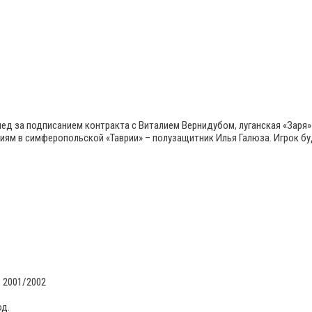
лед за подписанием контракта с Виталием Вернидубом, луганская «Заря
ниям в симферопольской «Таврии» – полузащитник Илья Галюза. Игрок 
 2001/2002
од.