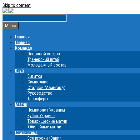
Skip to content
Меню
Главная
Главная
Команда
Основной состав
Тренерский штаб
Молодежный состав
Клуб
Визитка
Символика
Стадион “Авангард”
Руководство
Трансферы
Матчи
Чемпионат Украины
Кубок Украины
Товарищеские матчи
Юбилейные матчи
Статистика
Все игроки «Зари»