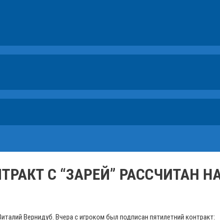
ТРАКТ С “ЗАРЕЙ” РАССЧИТАН НА
италий Вернидуб. Вчера с игроком был подписан пятилетний контракт
: