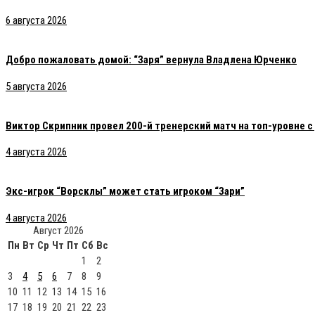
6 августа 2026
Добро пожаловать домой: “Заря” вернула Владлена Юрченко
5 августа 2026
Виктор Скрипник провел 200-й тренерский матч на топ-уровне 
4 августа 2026
Экс-игрок “Ворсклы” может стать игроком “Зари”
4 августа 2026
Август 2026
Пн
Вт
Ср
Чт
Пт
Сб
Вс
1
2
3
4
5
6
7
8
9
10
11
12
13
14
15
16
17
18
19
20
21
22
23