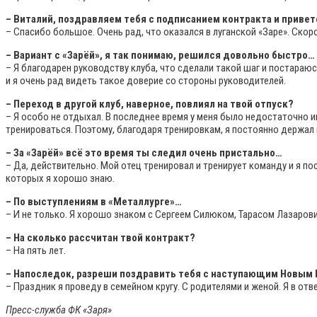
– Виталий, поздравляем тебя с подписанием контракта и приве
– Спасибо большое. Очень рад, что оказался в луганской «Заре». Скоро
– Вариант с «Зарёй», я так понимаю, решился довольно быстро…
– Я благодарен руководству клуба, что сделали такой шаг и постара
и я очень рад видеть такое доверие со стороны руководителей.
– Переход в другой клуб, наверное, повлиял на твой отпуск?
– Я особо не отдыхал. В последнее время у меня было недостаточно и
тренироваться. Поэтому, благодаря тренировкам, я постоянно держал 
– За «Зарёй» всё это время ты следил очень пристально…
– Да, действительно. Мой отец тренировал и тренирует команду и я пос
которых я хорошо знаю.
– По выступлениям в «Металлурге»…
– И не только. Я хорошо знаком с Сергеем Силюком, Тарасом Лазаро
– На сколько рассчитан твой контракт?
– На пять лет.
– Напоследок, разреши поздравить тебя с наступающим Новым 
– Праздник я проведу в семейном кругу. С родителями и женой. Я в о
Пресс-служба ФК «Заря»