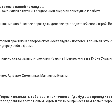
тствуем в нашей команде…
 закончится отпуск и я с удвоенной энергией приступлю к работе.
юсь как можно быстрее оправдать доверие руководителей своей игрой. 
гровой практики в запорожском «Металлурге», поэтому, я понимал, что 
и держу себя в форме.
тоянно слежу за выступлениями «Зари» в Премьер-лиге и в Кубке Украины
вичем, Артёмом Семененко, Максимом Белым.
Годом и пожелать тебе всего наилучшего. Где будешь проводить
твет поздравляю всех с Новым Годом и пусть он принесёт вам только хо