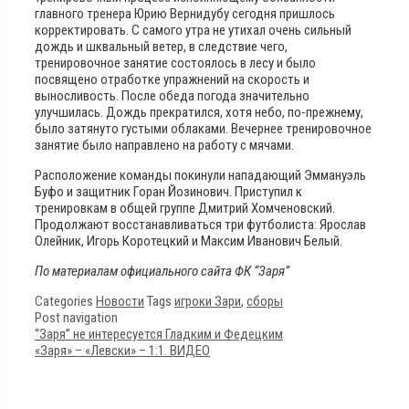
главного тренера Юрию Вернидубу сегодня пришлось
корректировать. С самого утра не утихал очень сильный
дождь и шквальный ветер, в следствие чего,
тренировочное занятие состоялось в лесу и было
посвящено отработке упражнений на скорость и
выносливость. После обеда погода значительно
улучшилась. Дождь прекратился, хотя небо, по-прежнему,
было затянуто густыми облаками. Вечернее тренировочное
занятие было направлено на работу с мячами.
Расположение команды покинули нападающий Эммануэль
Буфо и защитник Горан Йозинович. Приступил к
тренировкам в общей группе Дмитрий Хомченовский.
Продолжают восстанавливаться три футболиста: Ярослав
Олейник, Игорь Коротецкий и Максим Иванович Белый.
По материалам официального сайта ФК “Заря”
Categories
Новости
Tags
игроки Зари
,
сборы
Post navigation
“Заря” не интересуется Гладким и Федецким
«Заря» – «Левски» – 1:1. ВИДЕО