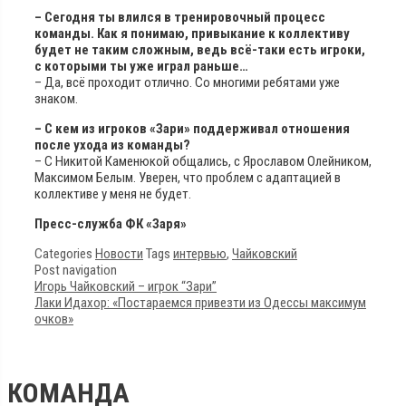
– Сегодня ты влился в тренировочный процесс
команды. Как я понимаю, привыкание к коллективу
будет не таким сложным, ведь всё-таки есть игроки,
с которыми ты уже играл раньше…
– Да, всё проходит отлично. Со многими ребятами уже
знаком.
– С кем из игроков «Зари» поддерживал отношения
после ухода из команды?
– С Никитой Каменюкой общались, с Ярославом Олейником,
Максимом Белым. Уверен, что проблем с адаптацией в
коллективе у меня не будет.
Пресс-служба ФК «Заря»
Categories
Новости
Tags
интервью
,
Чайковский
Post navigation
Игорь Чайковский – игрок “Зари”
Лаки Идахор: «Постараемся привезти из Одессы максимум
очков»
КОМАНДА