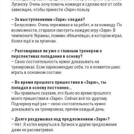
Луганску. Очень хочу помочь команде и сделаю всё от себя
зависящее, чтобы принести «Заре» пользу.
– За выступлениями «Зари» следил?
– Безусловно. Очень переживал и за ребят, и за команду. По
возможности, старался смотреть каждую игру «Зари». В
чемпионате Украины, помимо «Ильичёвца», в котором играл,
болел ещё и за луганчан.
– Разговаривал ли уже с главным тренером о
перспективах попадания в основу?
– Свою состоятельность нужно доказывать на
тренировках. Если зарекомендую себя, то и появится шанс
играть в основном составе.
– Во время прошлого пришествия в «Зарю», ты
попадал в основу постоянно…
– Вы правильно сказали, это было во время прошлого
моего пришествия в «Зарю». Сейчас всё по-другому.
Подчеркну ещё раз – свою состоятельность нужно
доказывать на тренировках, причём каждый день.
– Долго раздумывал над предложением «Зари»?
– Нет. Я хотел вернуться в Луганск и другие предложения
даже не рассматривал.