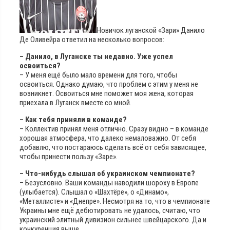
Новичок луганской «Зари» Данило
Де Оливейра ответил на несколько вопросов
:
– Данило, в Луганске ты недавно. Уже успел
освоиться?
– У меня ещё было мало времени для того, чтобы
освоиться. Однако думаю, что проблем с этим у меня не
возникнет. Освоиться мне поможет моя жена, которая
приехала в Луганск вместе со мной.
– Как тебя приняли в команде?
– Коллектив принял меня отлично. Сразу видно – в команде
хорошая атмосфера, что далеко немаловажно. От себя
добавлю, что постараюсь сделать всё от себя зависящее,
чтобы принести пользу «Заре».
– Что-нибудь слышал об украинском чемпионате?
– Безусловно. Ваши команды наводили шороху в Европе
(улыбается). Слышал о «Шахтёре», о «Динамо»,
«Металлисте» и «Днепре». Несмотря на то, что в чемпионате
Украины мне ещё дебютировать не удалось, считаю, что
украинский элитный дивизион сильнее швейцарского. Да и
конкуренция выше.