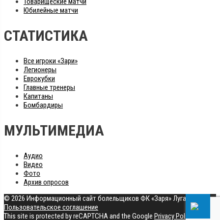
Товарищеские матчи
Юбилейные матчи
СТАТИСТИКА
Все игроки «Зари»
Легионеры
Еврокубки
Главные тренеры
Капитаны
Бомбардиры
МУЛЬТИМЕДИА
Аудио
Видео
Фото
Архив опросов
© 2026 Информационный сайт болельщиков ФК «Заря» Луганск
|
Пользовательское соглашение
This site is protected by reCAPTCHA and the Google
Privacy Policy