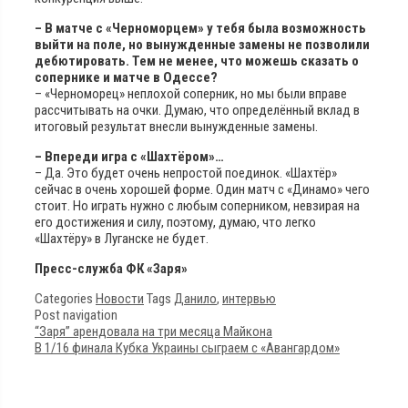
– В матче с «Черноморцем» у тебя была возможность
выйти на поле, но вынужденные замены не позволили
дебютировать. Тем не менее, что можешь сказать о
сопернике и матче в Одессе?
– «Черноморец» неплохой соперник, но мы были вправе
рассчитывать на очки. Думаю, что определённый вклад в
итоговый результат внесли вынужденные замены.
– Впереди игра с «Шахтёром»…
– Да. Это будет очень непростой поединок. «Шахтёр»
сейчас в очень хорошей форме. Один матч с «Динамо» чего
стоит. Но играть нужно с любым соперником, невзирая на
его достижения и силу, поэтому, думаю, что легко
«Шахтёру» в Луганске не будет.
Пресс-служба ФК «Заря»
Categories
Новости
Tags
Данило
,
интервью
Post navigation
“Заря” арендовала на три месяца Майкона
В 1/16 финала Кубка Украины сыграем с «Авангардом»