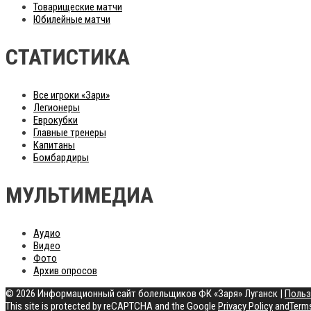
Товарищеские матчи
Юбилейные матчи
СТАТИСТИКА
Все игроки «Зари»
Легионеры
Еврокубки
Главные тренеры
Капитаны
Бомбардиры
МУЛЬТИМЕДИА
Аудио
Видео
Фото
Архив опросов
© 2026 Информационный сайт болельщиков ФК «Заря» Луганск
|
Польз
This site is protected by reCAPTCHA and the Google
Privacy Policy
and
Terms