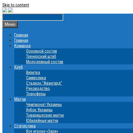
Skip to content
Меню
Главная
Главная
Команда
Основной состав
Тренерский штаб
Молодежный состав
Клуб
Визитка
Символика
Стадион “Авангард”
Руководство
Трансферы
Матчи
Чемпионат Украины
Кубок Украины
Товарищеские матчи
Юбилейные матчи
Статистика
Все игроки «Зари»