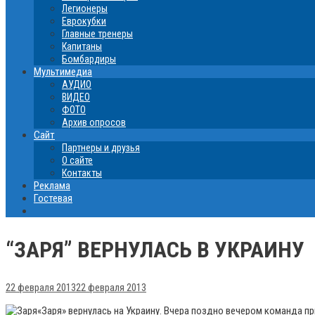
Легионеры
Еврокубки
Главные тренеры
Капитаны
Бомбардиры
Мультимедиа
АУДИО
ВИДЕО
ФОТО
Архив опросов
Сайт
Партнеры и друзья
О сайте
Контакты
Реклама
Гостевая
“ЗАРЯ” ВЕРНУЛАСЬ В УКРАИНУ
22 февраля 2013
22 февраля 2013
«Заря» вернулась на Украину. Вчера поздно вечером команда 