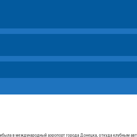
прибыла в международный аэропорт города Донецка, откуда клубным авт