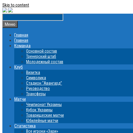
Skip to content
Меню
Главная
Главная
Команда
Основной состав
Тренерский штаб
Молодежный состав
Клуб
Визитка
Символика
Стадион “Авангард”
Руководство
Трансферы
Матчи
Чемпионат Украины
Кубок Украины
Товарищеские матчи
Юбилейные матчи
Статистика
Все игроки «Зари»