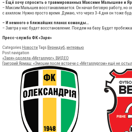
– Ещё хочу спросить о травмированных Максиме Малышеве и Я
– Максим Малышев восстанавливается. Он начал беговую работу, но о
с ахиллом. Нужно просто время. Думаю, что через 3-4 дня он тоже буд
– И немного о ближайших планах команды…
– Завтра у нас будет восстановление. Поедем на базу. Будет пробежка 
Пресс-служба ФК «Заря»
Categories
Новости
Tags
Вернидуб
,
интервью
Post navigation
«Заря» одолела «Металлург». ВИДЕО
Григорий Ярмаш: «Эмоции после встречи с «Металлургом» ещё не осты