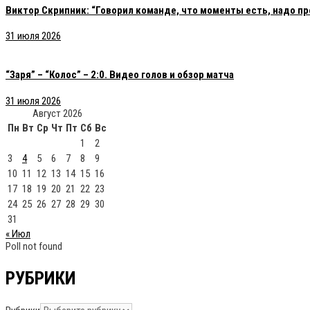
Виктор Скрипник: “Говорил команде, что моменты есть, надо пр
31 июля 2026
“Заря” – “Колос” – 2:0. Видео голов и обзор матча
31 июля 2026
Август 2026
Пн
Вт
Ср
Чт
Пт
Сб
Вс
1
2
3
4
5
6
7
8
9
10
11
12
13
14
15
16
17
18
19
20
21
22
23
24
25
26
27
28
29
30
31
« Июл
Poll not found
РУБРИКИ