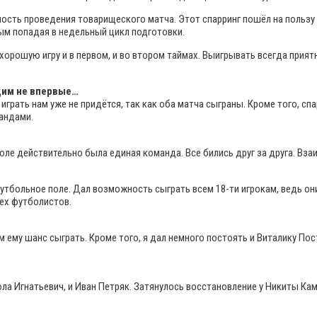
ость проведения товарищеского матча. Этот спарринг пошёл на пользу 
мым попадая в недельный цикл подготовки.
 хорошую игру и в первом, и во втором таймах. Выигрывать всегда прия
дим не впервые…
 играть нам уже не придётся, так как оба матча сыграны. Кроме того, с
андами.
оле действительно была единая команда. Все бились друг за друга. Вз
 футбольное поле. Дал возможность сыграть всем 18-ти игрокам, ведь о
сех футболистов.
 ему шанс сыграть. Кроме того, я дал немного постоять и Виталику По
ола Игнатьевич, и Иван Петряк. Затянулось восстановление у Никиты Ка