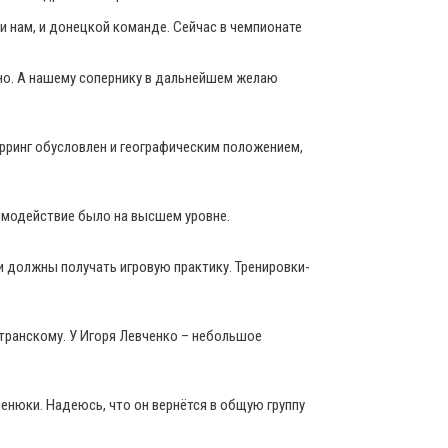
и нам, и донецкой команде. Сейчас в чемпионате
тно. А нашему сопернику в дальнейшем желаю
парринг обусловлен и географическим положением,
аимодействие было на высшем уровне.
ни должны получать игровую практику. Тренировки-
странскому. У Игоря Левченко – небольшое
менюки. Надеюсь, что он вернётся в общую группу