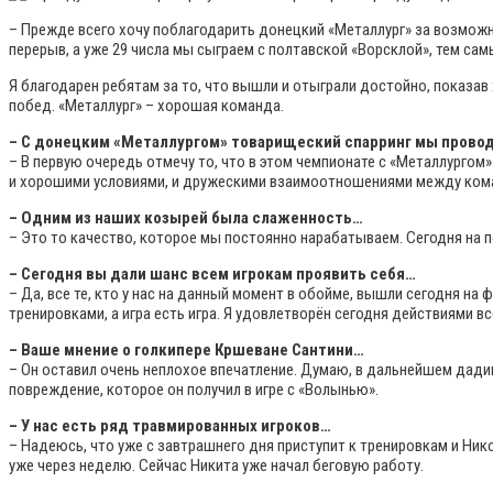
– Прежде всего хочу поблагодарить донецкий «Металлург» за возможн
перерыв, а уже 29 числа мы сыграем с полтавской «Ворсклой», тем са
Я благодарен ребятам за то, что вышли и отыграли достойно, показав
побед. «Металлург» – хорошая команда.
– С донецким «Металлургом» товарищеский спарринг мы прово
– В первую очередь отмечу то, что в этом чемпионате с «Металлургом»
и хорошими условиями, и дружескими взаимоотношениями между ком
– Одним из наших козырей была слаженность…
– Это то качество, которое мы постоянно нарабатываем. Сегодня на п
– Сегодня вы дали шанс всем игрокам проявить себя…
– Да, все те, кто у нас на данный момент в обойме, вышли сегодня на
тренировками, а игра есть игра. Я удовлетворён сегодня действиями в
– Ваше мнение о голкипере Кршеване Сантини…
– Он оставил очень неплохое впечатление. Думаю, в дальнейшем дадим
повреждение, которое он получил в игре с «Волынью».
– У нас есть ряд травмированных игроков…
– Надеюсь, что уже с завтрашнего дня приступит к тренировкам и Ник
уже через неделю. Сейчас Никита уже начал беговую работу.