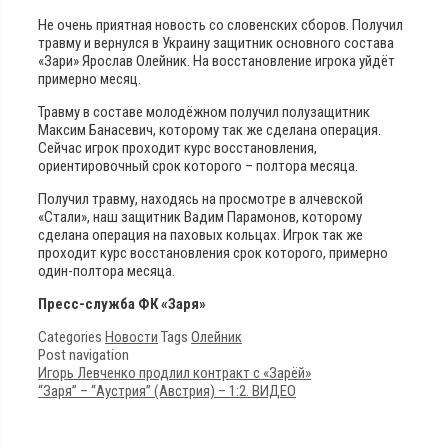
Не очень приятная новость со словенских сборов. Получил
травму и вернулся в Украину защитник основного состава
«Зари» Ярослав Олейник. На восстановление игрока уйдёт
примерно месяц.
Травму в составе молодёжном получил полузащитник
Максим Банасевич, которому так же сделана операция.
Сейчас игрок проходит курс восстановления,
ориентировочный срок которого – полтора месяца.
Получил травму, находясь на просмотре в алчевской
«Стали», наш защитник Вадим Парамонов, которому
сделана операция на паховых кольцах. Игрок так же
проходит курс восстановления срок которого, примерно
один-полтора месяца.
Пресс-служба ФК «Заря»
Categories
Новости
Tags
Олейник
Post navigation
Игорь Левченко продлил контракт с «Зарёй»
“Заря” – “Аустрия” (Австрия) – 1:2. ВИДЕО