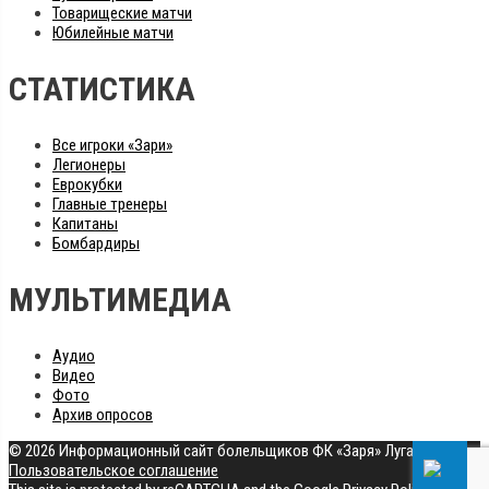
Товарищеские матчи
Юбилейные матчи
СТАТИСТИКА
Все игроки «Зари»
Легионеры
Еврокубки
Главные тренеры
Капитаны
Бомбардиры
МУЛЬТИМЕДИА
Аудио
Видео
Фото
Архив опросов
© 2026 Информационный сайт болельщиков ФК «Заря» Луганск
|
Пользовательское соглашение