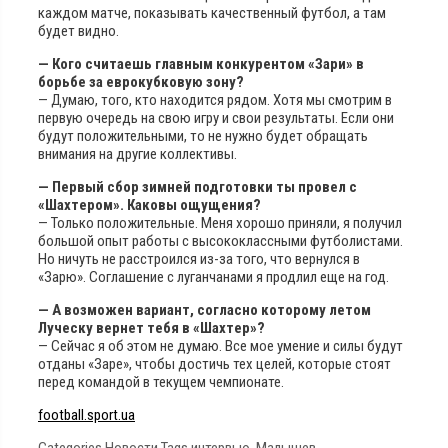
каждом матче, показывать качественный футбол, а там
будет видно.
— Кого считаешь главным конкурентом «Зари» в
борьбе за еврокубковую зону?
— Думаю, того, кто находится рядом. Хотя мы смотрим в
первую очередь на свою игру и свои результаты. Если они
будут положительными, то не нужно будет обращать
внимания на другие коллективы.
— Первый сбор зимней подготовки ты провел с
«Шахтером». Каковы ощущения?
— Только положительные. Меня хорошо приняли, я получил
большой опыт работы с высококлассными футболистами.
Но ничуть не расстроился из-за того, что вернулся в
«Зарю». Соглашение с луганчанами я продлил еще на год.
— А возможен вариант, согласно которому летом
Луческу вернет тебя в «Шахтер»?
— Сейчас я об этом не думаю. Все мое умение и силы будут
отданы «Заре», чтобы достичь тех целей, которые стоят
перед командой в текущем чемпионате.
football.sport.ua
Categories
Новости
Tags
интервью
,
Малышев