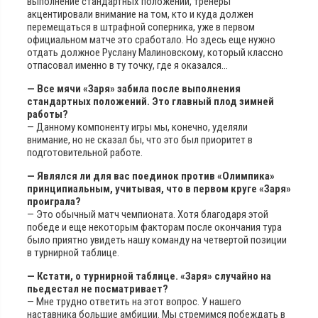
выполнение стандартных положений, тренеры
акцентировали внимание на том, кто и куда должен
перемещаться в штрафной соперника, уже в первом
официальном матче это сработало. Но здесь еще нужно
отдать должное Руслану Малиновскому, который классно
отпасовал именно в ту точку, где я оказался…
— Все мячи «Заря» забила после выполнения
стандартных положений. Это главный плод зимней
работы?
— Данному компоненту игры мы, конечно, уделяли
внимание, но не сказал бы, что это был приоритет в
подготовительной работе.
— Являлся ли для вас поединок против «Олимпика»
принципиальным, учитывая, что в первом круге «Заря»
проиграла?
— Это обычный матч чемпионата. Хотя благодаря этой
победе и еще некоторым факторам после окончания тура
было приятно увидеть нашу команду на четвертой позиции
в турнирной таблице.
— Кстати, о турнирной таблице. «Заря» случайно на
пьедестал не посматривает?
— Мне трудно ответить на этот вопрос. У нашего
наставника большие амбиции. Мы стремимся побеждать в