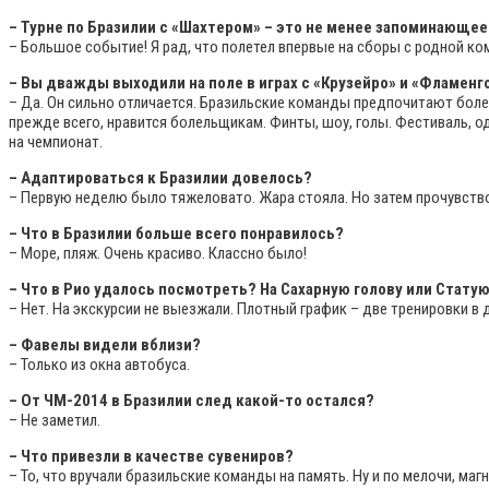
– Турне по Бразилии с «Шахтером» – это не менее запоминающе
– Большое событие! Я рад, что полетел впервые на сборы с родной ко
– Вы дважды выходили на поле в играх с «Крузейро» и «Фламенг
– Да. Он сильно отличается. Бразильские команды предпочитают бол
прежде всего, нравится болельщикам. Финты, шоу, голы. Фестиваль, 
на чемпионат.
– Адаптироваться к Бразилии довелось?
– Первую неделю было тяжеловато. Жара стояла. Но затем прочувствов
– Что в Бразилии больше всего понравилось?
– Море, пляж. Очень красиво. Классно было!
– Что в Рио удалось посмотреть? На Сахарную голову или Стату
– Нет. На экскурсии не выезжали. Плотный график – две тренировки в 
– Фавелы видели вблизи?
– Только из окна автобуса.
– От ЧМ-2014 в Бразилии след какой-то остался?
– Не заметил.
– Что привезли в качестве сувениров?
– То, что вручали бразильские команды на память. Ну и по мелочи, маг