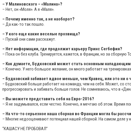
– У Малиновского – «Малина»?
– Нет, он «Моля». А я «Маля».
– Почему именно так, а не наоборот?
– Да как-то так пошло.
– У кого еще какие веселые прозвища?
– Пускай они сами расскажут.
– Нет информации, где продолжит карьеру Принс Сегбефия?
– Пока он без клуба. Тренируется, кажется, в Франции, но за сборную То
– Как думаете, Будковский может стать основным нападающим
– Конечно. У него большое желание, он много работает на тренировк
– Будковский забивает вдвое меньше, чем Кравец, или это ни о 
– Будковский больше работает на команду, чем на себя. Может, со с
прогрессировать и забивать больше голов. Не сомневаюсь, что в «Дин
– Вы можете представить себя на Евро-2016?
– Я не задумывался, если честно. Конечно, я мечтаю об этом. Время п
– На что-то серьезное наша сборная во Франции могла бы расс
– Многие недооценивают потенциал нашей сборной. На самом деле у 
“КАШАСУ НЕ ПРОБОВАЛ”