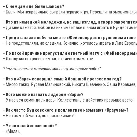
– С немцами не было шансов?
– Были. Мы неправильно сыграли первую игру. Перешли на эмоциональн
– Кто из немецкой молодежки, на ваш взгляд, вскоре закрепитс
– Да мне кажется, любой из них имеет все шансы играть в Бундестим
– Представляли себя на месте «Фейеноорда» в групповом этапе 
– Не представляли, но следили. Конечно, хотелось играть в Лиге Европы
– По какой причине пропустили ответный матч с «Фейеноордом
– Я получил сотрясение мозга в киевском матче.
“Чем отличается молярная масса от малярных работ”
– Кто в «Заре» совершил самый большой прогресс за год?
– Много таких. Руслан Малиновский, Никита Шевченко, Саша Караваев
– Кого можно назвать лидером «Зари»?
– У нас вся команда лидеры. Коллективные действия превыше всего!
– Как часто Будковского в коллективе называют «Краучем»?
– Не так чтоб часто, но проскакивает!
– У вас какой «позывной»?
– «Маля».