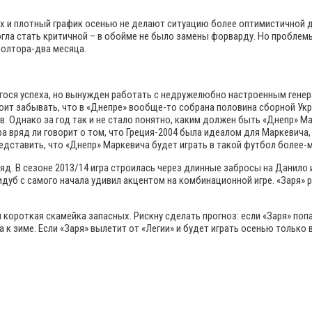
х и плотный график осенью не делают ситуацию более оптимистичной д
гла стать критичной – в обойме не было замены форварду. Но проблемы
полтора-два месяца.
гося успеха, но вынужден работать с недружелюбно настроенным ген
оит забывать, что в «Днепре» вообще-то собрана половина сборной Ук
в. Однако за год так и не стало понятно, каким должен быть «Днепр» М
 вряд ли говорит о том, что Греция-2004 была идеалом для Маркевича, 
дставить, что «Днепр» Маркевича будет играть в такой футбол более-м
яд. В сезоне 2013/14 игра строилась через длинные забросы на Данило 
дуб с самого начала удивил акцентом на комбинационной игре. «Заря» 
ороткая скамейка запасных. Рискну сделать прогноз: если «Заря» попад
 к зиме. Если «Заря» вылетит от «Легии» и будет играть осенью только 