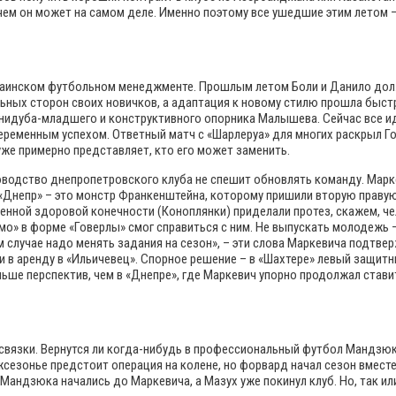
 чем он может на самом деле. Именно поэтому все ушедшие этим летом
украинском футбольном менеджменте. Прошлым летом Боли и Данило дол
ильных сторон своих новичков, а адаптация к новому стилю прошла быст
нидуба-младшего и конструктивного опорника Малышева. Сейчас все ид
переменным успехом. Ответный матч с «Шарлеруа» для многих раскрыл Г
уже примерно представляет, кто его может заменить.
ководство днепропетровского клуба не спешит обновлять команду. Марк
ий «Днепр» – это монстр Франкенштейна, которому пришили вторую праву
венной здоровой конечности (Коноплянки) приделали протез, скажем, ч
о» в форме «Говерлы» смог справиться с ним. Не выпускать молодежь –
случае надо менять задания на сезон», – эти слова Маркевича подтве
и в аренду в «Ильичевец». Спорное решение – в «Шахтере» левый защит
ше перспектив, чем в «Днепре», где Маркевич упорно продолжал ставить
связки. Вернутся ли когда-нибудь в профессиональный футбол Мандзюк 
сезонье предстоит операция на колене, но форвард начал сезон вместе
Мандзюка начались до Маркевича, а Мазух уже покинул клуб. Но, так ил