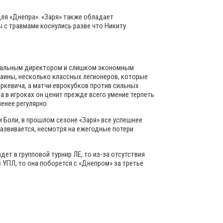
ля «Днепра». «Заря» также обладает
 с травмами коснулись разве что Никиту
еральным директором и слишком экономным
раины, несколько классных легионеров, которые
аркевича, а матчи еврокубков против сильных
а в игроках он ценит прежде всего умение терпеть
енее регулярно.
и Боли, в прошлом сезоне «Заря» все успешнее
развивается, несмотря на ежегодные потери
ет в групповой турнир ЛЕ, то из-за отсутствия
в УПЛ, то она поборется с «Днепром» за третье