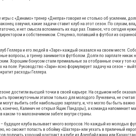
 игры с «Динамо» тренер «Днепра» говорил не столько об усилении, до
конец озвучил, какие задачи ставит клуб на этот сезон.
По слухам, вла
точно, и нет смысла вспоминать их еще раз. Главное, что сегодня нужн
директором и собственником. Стеценко, попавший в футбол из охранно
.
уб Геллера и его людей в «Заре» каждый оказался на своем месте. Собс
е вопросы, а тренер занимается футболом. Долги по зарплате никак не
нским. Хорошим бонусом стали премиальные за отобранные очки у топ-к
 на поле. Руководство «Зари» ясно формулирует задачу на сезон – выйт
ократит расходы Геллера.
езоне достигли высшей точки в своей карьере. На седьмом небе оказалс
быть промежуточным этапом только для молодого Лучкевича, не считая 
и могут выбить себе наибольшую зарплату, и, что могло бы быть важно 
ли, конечно, Калинич не открыл Ящик Пандоры), а команда напоминает 
 в каком-то малозначимом забеге внутри страны.
ков – будущее клуба вызывает много вопросов. Но каждый из молодых фу
ую, но сможет попасть в обойму «Шахтера» или уехать в приличный евр
сов получить хороший контракт в клубе из Азербайджана или Казахстан