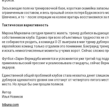
игроков.
Засыхающие поля на тренировочной базе, короткая скамейка запасны
ограниченным составом, и весь прошлый сезон потеря Будковского мо
Шевченко, и то – после операции на колене вратарь восстановился за 
Тактическая вариативность
Мирона Маркевича сегодня принято жалеть: тренер добился выдающе
собственником клуба. Однако при всех объективных трудностях не ст
не собираются уходить, а команда U-21 выиграла в мае турнир дублеро
европейских команд только отдалили это понимание. Бэкграунд тренера
и искать немногочисленные моменты у чужих ворот. Сейчас сложно пре
Футбол «Зари» Вернидуба меняется и усложняется уже третий год подр
применяла высокий прессинг и реализовывала стандарты, сейчас Верни
лидеров.
Единственной общей проблемой клубов стала нехватка денег слишком к
дублеров адекватного уровня они отстанут от четвертого-пятого места
место. Но лучше бы они прошли поляков.
Автор
Илья Новиков
tribuna.com