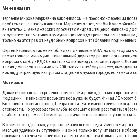
Менеджмент
Терпение Мирона Маркевича закончилось. На пресс-конференции после
проблемах – он просил ясности. Маркевич хочет, чтобы Коломойский на
вылететь». О менеджерских просчетах Андрея Стеценко написано доста
отсутствует нормальная коммуникация между тренером, генеральным 
только на этот раз от неудобных вопросов и требований подчиненных
Сергей Рафаилов также не обладает дипломом МВА, но с приходом в кл
прожиточного минимума), генеральный директор решает организационны
вопросы к клубу у КДК были только по поводу старой истории с Лози
тысяч долларов за ничью или 200 тысяч за победу на всех, выходивших
команду, играющую на пустом стадионе в чужом городе, но немного с
Мотивация
Давайте говорить откровенно: почти все игроки «Днепра» в прошлом с
Федецкий – и никакого восьмого неба уже не будет. Финал ЛЕ может 
Большинство легионеров «Днепра» хотят уйти именно сейчас, когда он
стоимости. Но руководство клуба не спешит с ними расставаться (ес
прибежал вторым на Олимпиаде, а сейчас его заставляют участвовать
В отличие от «Днепра», у игроков «Зари» все впереди. Именно у игро
месяцев удачных выступлений – и он не только получит вызов в сборн
понимает, что чем удачнее выступает команда, тем больше у него шан