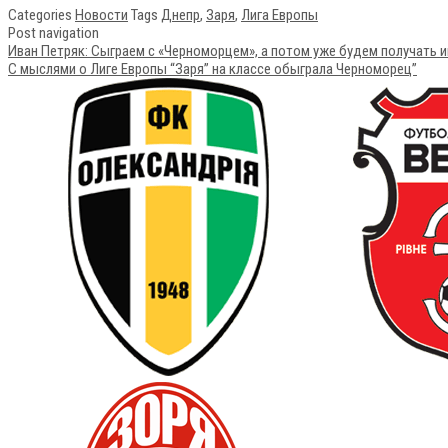
Categories
Новости
Tags
Днепр
,
Заря
,
Лига Европы
Post navigation
Иван Петряк: Сыграем с «Черноморцем», а потом уже будем получать
С мыслями о Лиге Европы “Заря” на классе обыграла Черноморец”