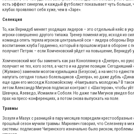
есть эффект синергии, и каждый футболист показывает чуть больше,
клубах проявляют себя хуже, чем в «Заре».
Селекция
То, как Вернидуб меняет уходящих лидеров – это отдельный кейс в 
игроки совершенно другого типажа. Тренер поменял игру, исходя из с
команда опять теряла игроков центральной оси – лидера обороны Вер
воспитанник клуба Гордиенко, который в прошлом играл в обороне с 
получает Петряк – если Хомченовский уйдет на повышение, Вернидуб 
Хомченовский мог бы заменить как раз Коноплянку в «Днепре», но ру
получает не тех, кого хотел, а часто и на другие позиции. Сегодняшн
(Жулиано) заменили мозгом курильщика (Безусом), а на место единст
напугать сегодня только болельщиков «Днепра», но даже дубль «Динам
еще один его месседж Коломойскому. «Наигрывать молодежь? В таком 
летом Александр Мигунов подписал контракт с «Шахтером», чтобы уйт
Шевчука, Азеведо, Исмаили и Соболя. Но даже там Мигунов увидел боль
прах на пресс-конференциях, а потом снова выпускать на поле.
Травмы
Зозуля и Мазух с разницей в пару месяцев повредили крестообразные 
прошлый сезон мучили травмы. Маркевич говорил, что Селезневу в меж
системы: подписание Чигринского изначально было риском, проблемы 