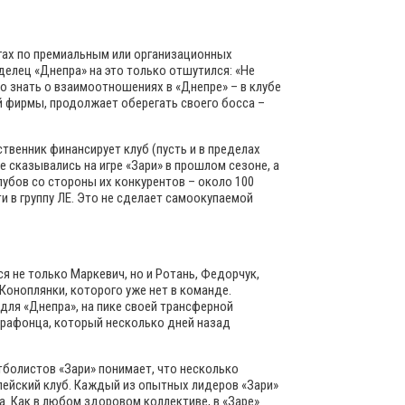
лгах по премиальным или организационных
делец «Днепра» на это только отшутился: «Не
о знать о взаимоотношениях в «Днепре» – в клубе
й фирмы, продолжает оберегать своего босса –
твенник финансирует клуб (пусть и в пределах
 сказывались на игре «Зари» в прошлом сезоне, а
лубов со стороны их конкурентов – около 100
и в группу ЛЕ. Это не сделает самоокупаемой
я не только Маркевич, но и Ротань, Федорчук,
Коноплянки, которого уже нет в команде.
для «Днепра», на пике своей трансферной
марафонца, который несколько дней назад
тболистов «Зари» понимает, что несколько
опейский клуб. Каждый из опытных лидеров «Зари»
а. Как в любом здоровом коллективе, в «Заре»