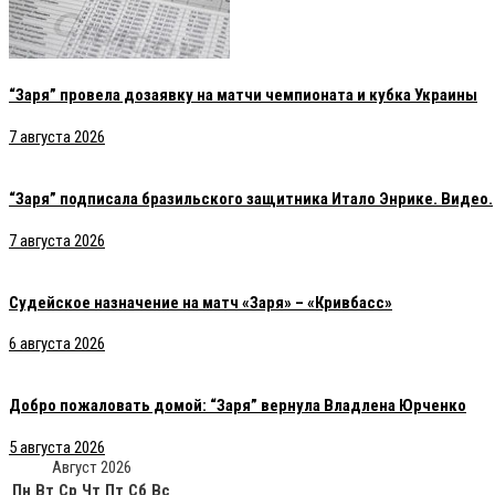
“Заря” провела дозаявку на матчи чемпионата и кубка Украины
7 августа 2026
“Заря” подписала бразильского защитника Итало Энрике. Видео.
7 августа 2026
Судейское назначение на матч «Заря» – «Кривбасс»
6 августа 2026
Добро пожаловать домой: “Заря” вернула Владлена Юрченко
5 августа 2026
Август 2026
Пн
Вт
Ср
Чт
Пт
Сб
Вс