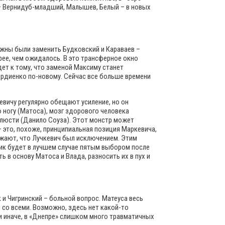
 – Вернидуб-младший, Малышев, Белый – в новых
жны были заменить Будковский и Караваев –
рее, чем ожидалось. В это трансферное окно
ет к тому, что заменой Максиму станет
ордиенко по-новому. Сейчас все больше времени
евичу регулярно обещают усиление, но он
ю ногу (Матоса), мозг здорового человека
елюсти (Данило Соуза). Этот монстр может
 это, похоже, принципиальная позиция Маркевича,
ржают, что Лучкевич был исключением. Этим
ник будет в лучшем случае пятым выбором после
 в основу Матоса и Влада, разносить их в пух и
и Чигринский – больной вопрос. Матеуса весь
 со всеми. Возможно, здесь нет какой-то
и иначе, в «Днепре» слишком много травматичных