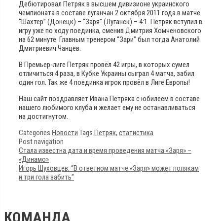
Дебютировал Петряк в высшем дивизионе украинского
чемпионата в составе луганчан 2 октября 2011 года в матче
“Шахтер” (Донецк) – “Заря” (Луганск) – 4:1. Петряк вступил в
игру уже по ходу поединка, сменив Дмитрия Хомченовского
на 62 минуте. Главным тренером “Зари” был тогда Анатолий
Дмитриевич Чанцев.
В Премьер-лиге Петряк провёл 42 игры, в которых сумел
отличиться 4 раза, в Кубке Украины сыграл 4 матча, забил
один гол. Так же 4 поединка игрок провёл в Лиге Европы!
Наш сайт поздравляет Ивана Петряка с юбилеем в составе
нашего любимого клуба и желает ему не останавливаться
на достигнутом.
Categories
Новости
Tags
Петряк
,
статистика
Post navigation
Стала известна дата и время проведения матча «Заря» –
«Динамо»
Игорь Шуховцев: “В ответном матче «Заря» может полякам
и три гола забить”
КОМАНДА