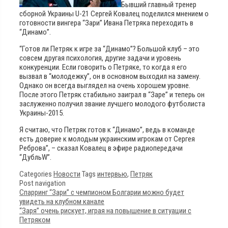
Бывший главный тренер
сборной Украины U-21 Сергей Ковалец поделился мнением о
готовности вингера “Зари” Ивана Петряка переходить в
“Динамо”.
“Готов ли Петряк к игре за “Динамо”? Большой клуб – это
совсем другая психология, другие задачи и уровень
конкуренции. Если говорить о Петряке, то когда я его
вызвал в “молодежку”, он в основном выходил на замену.
Однако он всегда выглядел на очень хорошем уровне.
После этого Петряк стабильно заиграл в “Заре” и теперь он
заслуженно получил звание лучшего молодого футболиста
Украины-2015.
Я считаю, что Петряк готов к “Динамо”, ведь в команде
есть доверие к молодым украинским игрокам от Сергея
Реброва”, – сказал Ковалец в эфире радиопередачи
“ДубльW”.
Categories
Новости
Tags
интервью
,
Петряк
Post navigation
Спарринг “Зари” с чемпионом Болгарии можно будет
увидеть на клубном канале
“Заря” очень рискует, играя на повышение в ситуации с
Петряком