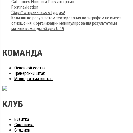
Categories
Новости
Tags
интервью
Post navigation
“Заря” отправилась в Турцию!
Калинин по результатам тестирования полиграфом не имеет
отношения к организации манипулирования результатами
матчей команды «Зари» U-19
КОМАНДА
Основной состав
Тренерский штаб
Молодежный состав
КЛУБ
Визитка
Символика
Стадион