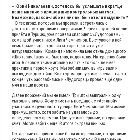
– Юрий Николаевич, хотелось бы услышать вкратце
ваше мнение о прошедших контрольных матчах.
Возможно, какой-либо из них вы бы хотели выделить?
– В тех играх, которые мы провели, встретились с
достаточно хорошими соперниками. Через пару дней после
прилёта в Турцию, уже провели спарринг с «Лудогорцем» –
командой-участником Лиги Чемпионов. Выступают в ней
семь бразильцев, трое из которых, кстати, уже
натурализованы. Команда напомнила мне стиль донецкого
«Шахтёра». Такая же быстрая, подвижная. Интересная была
игра. В первом тайме играли у нас те, кто больше имел
практики в первом круге. Мы забили мяч, выигрывали и
выглядели достойно. Во втором пропустили с пенальти, а в
конце чуть расслабились и «Лудогорец» провёл ещё один
мяч в наши ворота.
Далее поражений мы не имели. Три игры выиграли и одну
сыграли вничью. Хочу отметить поединок с «Астаной» –
участником группового турнира Лиги Чемпионов. Мы имели
преимущество, хотя забить не удавалось до
определённого времени. Пропустили первыми, но сравняли
счёт. Могли забить ещё. В итоге сыграли вничью.
Остальные спарринги тоже были интересными, с хорошими
соперниками. Везде мы одержали победу. В завершение