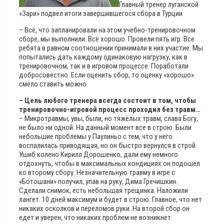
Главный тренер луганской
«Зари» подвел итоги завершившегося сбора в Турции
– Всё, что запланировали на этом учебно-тренировочном
сборе, мы выполнили. Всё хорошо. Провели пять игр. Все
ребята в равном соотношении принимали в них участие. Мы
попытались дать каждому одинаковую нагрузку, как в
тренировочном, так и в игровом процессе. Поработали
добросовестно. Если оценить сбор, то оценку «хорошо»
смело ставить можно.
– Цель любого тренера всегда состоит в том, чтобы
тренировочно-игровой процесс проходил без травм…
– Микротравмы, увы, были, но тяжёлых травм, слава Богу,
не было ни одной. На данный момент все в строю. Были
небольшие проблемы у Паулиньо с тем, что у него
воспалилась приводящая, но он быстро вернулся в строй.
Ушиб колено Кирилл Дорошенко, дали ему немного
отдохнуть, чтобы в максимальных кондициях он подошёл
ко второму сбору. Незначительную травму в игре с
«Ботошани» получил, упав на руку, Дима Гречишкин.
Сделали снимок, есть небольшая трещинка. Наложили
лангет. 10 дней максимум и будет в строю. Главное, что нет
никаких осколков и переломов руки. На второй сбор он
едет и уверен, что никаких проблем не возникнет.