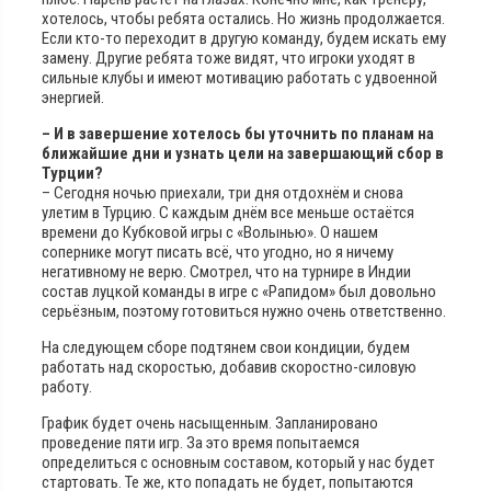
хотелось, чтобы ребята остались. Но жизнь продолжается.
Если кто-то переходит в другую команду, будем искать ему
замену. Другие ребята тоже видят, что игроки уходят в
сильные клубы и имеют мотивацию работать с удвоенной
энергией.
– И в завершение хотелось бы уточнить по планам на
ближайшие дни и узнать цели на завершающий сбор в
Турции?
– Сегодня ночью приехали, три дня отдохнём и снова
улетим в Турцию. С каждым днём все меньше остаётся
времени до Кубковой игры с «Волынью». О нашем
сопернике могут писать всё, что угодно, но я ничему
негативному не верю. Смотрел, что на турнире в Индии
состав луцкой команды в игре с «Рапидом» был довольно
серьёзным, поэтому готовиться нужно очень ответственно.
На следующем сборе подтянем свои кондиции, будем
работать над скоростью, добавив скоростно-силовую
работу.
График будет очень насыщенным. Запланировано
проведение пяти игр. За это время попытаемся
определиться с основным составом, который у нас будет
стартовать. Те же, кто попадать не будет, попытаются