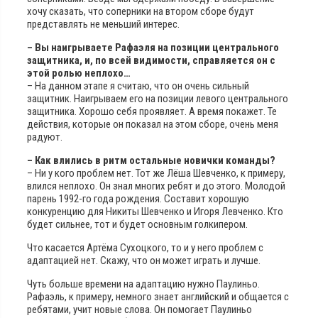
хочу сказать, что соперники на втором сборе будут
представлять не меньший интерес.
– Вы наигрываете Рафаэля на позиции центрального
защитника, и, по всей видимости, справляется он с
этой ролью неплохо…
– На данном этапе я считаю, что он очень сильный
защитник. Наигрываем его на позиции левого центрального
защитника. Хорошо себя проявляет. А время покажет. Те
действия, которые он показал на этом сборе, очень меня
радуют.
– Как влились в ритм остальные новички команды?
– Ни у кого проблем нет. Тот же Лёша Шевченко, к примеру,
влился неплохо. Он знал многих ребят и до этого. Молодой
парень 1992-го года рождения. Составит хорошую
конкуренцию для Никиты Шевченко и Игоря Левченко. Кто
будет сильнее, тот и будет основным голкипером.
Что касается Артёма Сухоцкого, то и у него проблем с
адаптацией нет. Скажу, что он может играть и лучше.
Чуть больше времени на адаптацию нужно Паулиньо.
Рафаэль, к примеру, немного знает английский и общается с
ребятами, учит новые слова. Он помогает Паулиньо