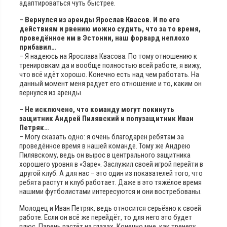
адаптироваться чуть быстрее.
– Вернулся из аренды Ярослав Квасов. И по его
действиям и рвению можно судить, что за то время,
проведённое им в Эстонии, наш форвард неплохо
прибавил…
– Я надеюсь на Ярослава Квасова. По тому отношению к
тренировкам да и вообще полностью всей работе, я вижу,
что всё идёт хорошо. Конечно есть над чем работать. На
данный момент меня радует его отношение и то, каким он
вернулся из аренды.
– Не исключено, что команду могут покинуть
защитник Андрей Пилявский и полузащитник Иван
Петряк…
– Могу сказать одно: я очень благодарен ребятам за
проведённое время в нашей команде. Тому же Андрею
Пилявскому, ведь он вырос в центрального защитника
хорошего уровня в «Заре». Заслужил своей игрой перейти в
другой клуб. А для нас – это один из показателей того, что
ребята растут и клуб работает. Даже в это тяжёлое время
нашими футболистами интересуются и они востребованы.
Молодец и Иван Петряк, ведь относится серьёзно к своей
работе. Если он всё же перейдёт, то для него это будет
плюс. Парень растёт на глазах. Конечно мне, как тренеру,