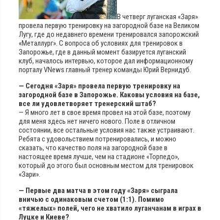
В четверг луганская «Заря»
провела первую тренировку на загородной базе на Великом
Лугу, где до недавнего времени тренировался запорожский
«Металлург». С вопроса об условиях для тренировок в
Запорожье, где в данный момент базируется луганский
клуб, началось интервью, которое дал информационному
порталу VNews главный тренер команды Юрий Вернидуб.
— Сегодня «Заря» провела первую тренировку на
загородной базе в Запорожье. Каковы условия на базе,
все ли удовлетворяет тренерский штаб?
— Я много лет в свое время провел на этой базе, поэтому
для меня здесь нет ничего нового. Поле в отличном
состоянии, все остальные условия нас также устраивают.
Ребята с удовольствием потренировались, и можно
сказать, что качество поля на загородной базе в
настоящее время лучше, чем на стадионе «Торпедо»,
который до этого был основным местом для тренировок
«Зари».
— Первые два матча в этом году «Заря» сыграла
вничью с одинаковым счетом (1:1). Помимо
«тяжелых» полей, чего не хватило луганчанам в играх в
Луцке и Киеве?