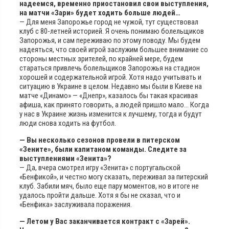
надеемся, временно приостановил свои выступления,
на матчи «Зари» будет ходить больше людей…
— Для меня Запорожье город не чужой, тут существовал
клуб с 80-летней историей. Я очень понимаю болельщиков
Запорожья, и сам переживаю по этому поводу. Мы будем
надеяться, что своей игрой заслужим большее внимание со
стороны местных зрителей, по крайней мере, будем
стараться привлечь болельщиков Запорожья на стадион
хорошей и содержательной игрой. Хотя надо учитывать и
ситуацию в Украине в целом. Недавно мы были в Киеве на
матче «Динамо» — «Днепр», казалось бы такая красивая
афиша, как принято говорить, а людей пришло мало… Когда
у нас в Украине жизнь изменится к лучшему, тогда и будут
люди снова ходить на футбол.
— Вы несколько сезонов провели в питерском
«Зените», были капитаном команды. Следите за
выступлениями «Зенита»?
— Да, вчера смотрел игру «Зенита» с португальской
«Бенфикой», и честно могу сказать, переживал за питерский
клуб. Забили мяч, было еще пару моментов, но в итоге не
удалось пройти дальше. Хотя я бы не сказал, что и
«Бенфика» заслуживала поражения.
— Летом у Вас заканчивается контракт с «Зарей».