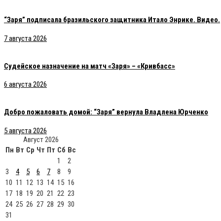
“Заря” подписала бразильского защитника Итало Энрике. Видео.
7 августа 2026
Судейское назначение на матч «Заря» – «Кривбасс»
6 августа 2026
Добро пожаловать домой: “Заря” вернула Владлена Юрченко
5 августа 2026
Август 2026
Пн
Вт
Ср
Чт
Пт
Сб
Вс
1
2
3
4
5
6
7
8
9
10
11
12
13
14
15
16
17
18
19
20
21
22
23
24
25
26
27
28
29
30
31