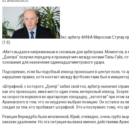
Экс-арбитр ФИФА Мирослав Ступар про
(1:0).
«Матч выдался напряженным и сложным для арбитража. Моментов, в к
„Днепра“ получил передачу и прокинул мяч между ногами Папы Гуйе, г
основания для назначения одиннадцатиметрового удара.
Подозреваю, если бы подобный эпизод произошел в центре поля, то а
нарушение правил, хотя контакт между футболистами был и инициаторо
«Штрафной, с которого „Днепр“ забил свой гол, арбитр назначил справ
как это произошло, имел место один очень интересный эпизод. Зозул
на скорости ворвался во вратарскую площадку, „затоптав“ при этом за
Арановского в том, что он неудачно выбрал позицию. Он остался за ли
следил за тем, кто пробивает штрафной. Это и послужило тому, что а
Реакция Вернидуба была мгновенной, Юрий, очевидно, очень грубо выра
наказан удалением. Но эта ситуация вызвана именно действиями Арано