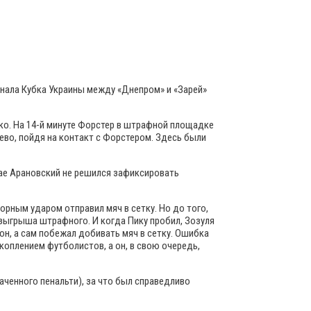
нала Кубка Украины между «Днепром» и «Зарей»
ко. На 14-й минуте Форстер в штрафной площадке
ево, пойдя на контакт с Форстером. Здесь были
чае Арановский не решился зафиксировать
орным ударом отправил мяч в сетку. Но до того,
озыгрыша штрафного. И когда Пику пробил, Зозуля
зон, а сам побежал добивать мяч в сетку. Ошибка
скоплением футболистов, а он, в свою очередь,
аченного пенальти), за что был справедливо