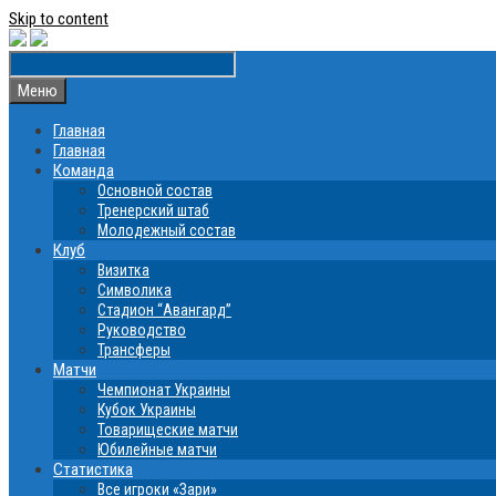
Skip to content
Меню
Главная
Главная
Команда
Основной состав
Тренерский штаб
Молодежный состав
Клуб
Визитка
Символика
Стадион “Авангард”
Руководство
Трансферы
Матчи
Чемпионат Украины
Кубок Украины
Товарищеские матчи
Юбилейные матчи
Статистика
Все игроки «Зари»