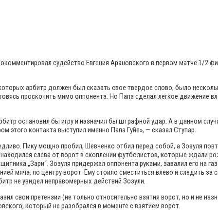
комментировал судейство Евгения Арановского в первом матче 1/2 фи
оторых арбитр должен был сказать свое твердое слово, было несколь
отовясь проскочить мимо оппонента. Но Папа сделал легкое движение вл
рбитр остановил бы игру и назначил бы штрафной удар. А в данном слу
м этого контакта выступил именно Папа Гуйе», — сказал Ступар.
едливо. Пику мощно пробил, Шевченко отбил перед собой, а Зозуля повт
я находился слева от ворот в скоплении футболистов, которые ждали р
щитника „Зари“. Зозуля придержал оппонента руками, завалил его на га
нией мяча, по центру ворот. Ему стоило сместиться влево и следить за 
рбитр не увидел неправомерных действий Зозули.
зил свои претензии (не тольно относительно взятия ворот, но и не назн
вского, который не разобрался в моменте с взятием ворот.